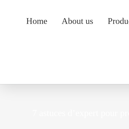
Skip
to
Home
About us
Produ
content
7 astuces d’expert pour p