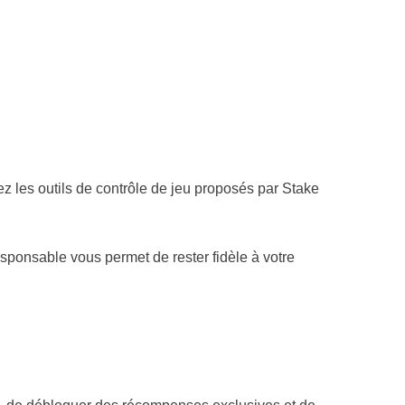
ez les outils de contrôle de jeu proposés par Stake
sponsable vous permet de rester fidèle à votre