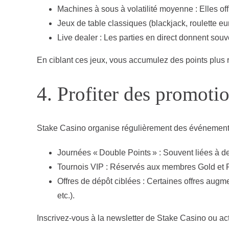
Machines à sous à volatilité moyenne : Elles off
Jeux de table classiques (blackjack, roulette e
Live dealer : Les parties en direct donnent sou
En ciblant ces jeux, vous accumulez des points plus r
4. Profiter des promoti
Stake Casino organise régulièrement des événements p
Journées « Double Points » : Souvent liées à d
Tournois VIP : Réservés aux membres Gold et Pl
Offres de dépôt ciblées : Certaines offres augm
etc.).
Inscrivez‑vous à la newsletter de Stake Casino ou act