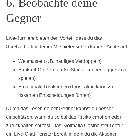
6. Beobachte deine
Gegner
Live‑Turniere bieten den Vorteil, dass du das
Spielverhalten deiner Mitspieler sehen kannst. Achte auf:
Wettmuster (z. B. häufiges Verdoppeln)
Bankroll‑Größen (große Stacks können aggressiver
spielen)
Emotionale Reaktionen (Frustration kann zu
riskanten Entscheidungen führen)
Durch das Lesen deiner Gegner kannst du besser
einschätzen, wann du selbst das Risiko erhöhen oder
zurückhalten solltest. Das Slotmafia Casino stellt dafür
ein Live‑Chat‑Fenster bereit, in dem du die Aktionen