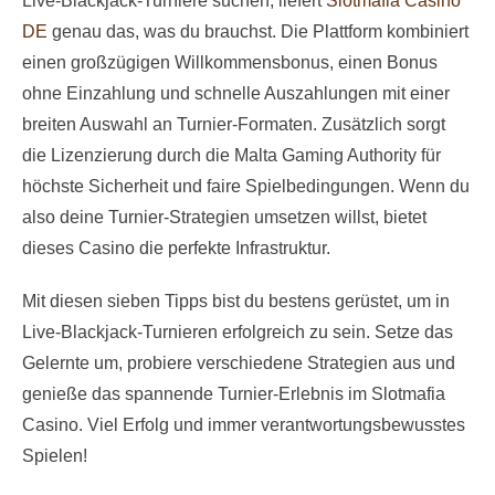
Live‑Blackjack‑Turniere suchen, liefert
Slotmafia Casino
DE
genau das, was du brauchst. Die Plattform kombiniert
einen großzügigen Willkommensbonus, einen Bonus
ohne Einzahlung und schnelle Auszahlungen mit einer
breiten Auswahl an Turnier‑Formaten. Zusätzlich sorgt
die Lizenzierung durch die Malta Gaming Authority für
höchste Sicherheit und faire Spielbedingungen. Wenn du
also deine Turnier‑Strategien umsetzen willst, bietet
dieses Casino die perfekte Infrastruktur.
Mit diesen sieben Tipps bist du bestens gerüstet, um in
Live‑Blackjack‑Turnieren erfolgreich zu sein. Setze das
Gelernte um, probiere verschiedene Strategien aus und
genieße das spannende Turnier‑Erlebnis im Slotmafia
Casino. Viel Erfolg und immer verantwortungsbewusstes
Spielen!