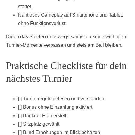
startet.
Nahtloses Gameplay auf Smartphone und Tablet,
ohne Funktionsverlust.
Durch das Spielen unterwegs kannst du keine wichtigen
Turnier‑Momente verpassen und stets am Ball bleiben.
Praktische Checkliste für dein
nächstes Turnier
[ ] Turnierregeln gelesen und verstanden
[ ] Bonus ohne Einzahlung aktiviert
[ ] Bankroll‑Plan erstellt
[ ] Sitzplatz gewählt
[ ] Blind‑Erhöhungen im Blick behalten