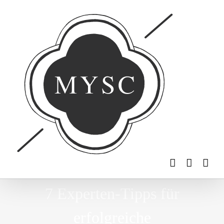
Skip
to
content
7 Experten‑Tipps für
erfolgreiche