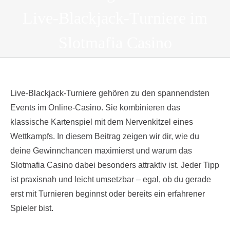
Live‑Blackjack‑Turniere im
Slotmafia Casino
Live‑Blackjack‑Turniere gehören zu den spannendsten
Events im Online‑Casino. Sie kombinieren das
klassische Kartenspiel mit dem Nervenkitzel eines
Wettkampfs. In diesem Beitrag zeigen wir dir, wie du
deine Gewinnchancen maximierst und warum das
Slotmafia Casino dabei besonders attraktiv ist. Jeder Tipp
ist praxisnah und leicht umsetzbar – egal, ob du gerade
erst mit Turnieren beginnst oder bereits ein erfahrener
Spieler bist.