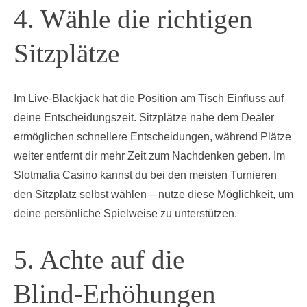
4. Wähle die richtigen
Sitzplätze
Im Live‑Blackjack hat die Position am Tisch Einfluss auf
deine Entscheidungszeit. Sitzplätze nahe dem Dealer
ermöglichen schnellere Entscheidungen, während Plätze
weiter entfernt dir mehr Zeit zum Nachdenken geben. Im
Slotmafia Casino kannst du bei den meisten Turnieren
den Sitzplatz selbst wählen – nutze diese Möglichkeit, um
deine persönliche Spielweise zu unterstützen.
5. Achte auf die
Blind‑Erhöhungen