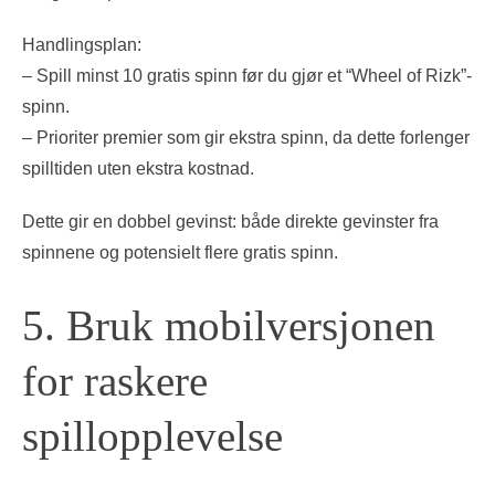
Handlingsplan:
– Spill minst 10 gratis spinn før du gjør et “Wheel of Rizk”-
spinn.
– Prioriter premier som gir ekstra spinn, da dette forlenger
spilltiden uten ekstra kostnad.
Dette gir en dobbel gevinst: både direkte gevinster fra
spinnene og potensielt flere gratis spinn.
5. Bruk mobilversjonen
for raskere
spillopplevelse