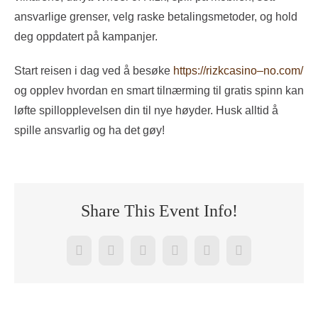
ansvarlige grenser, velg raske betalingsmetoder, og hold
deg oppdatert på kampanjer.
Start reisen i dag ved å besøke
https://rizkcasino–no.com/
og opplev hvordan en smart tilnærming til gratis spinn kan
løfte spillopplevelsen din til nye høyder. Husk alltid å
spille ansvarlig og ha det gøy!
Share This Event Info!
Facebook
Twitter
Reddit
LinkedIn
WhatsApp
Pinterest