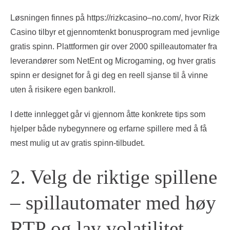
Løsningen finnes på https://rizkcasino–no.com/, hvor Rizk
Casino tilbyr et gjennomtenkt bonusprogram med jevnlige
gratis spinn. Plattformen gir over 2000 spilleautomater fra
leverandører som NetEnt og Microgaming, og hver gratis
spinn er designet for å gi deg en reell sjanse til å vinne
uten å risikere egen bankroll.
I dette innlegget går vi gjennom åtte konkrete tips som
hjelper både nybegynnere og erfarne spillere med å få
mest mulig ut av gratis spinn‑tilbudet.
2. Velg de riktige spillene
– spillautomater med høy
RTP og lav volatilitet