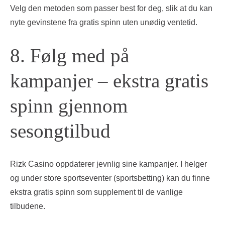
Velg den metoden som passer best for deg, slik at du kan
nyte gevinstene fra gratis spinn uten unødig ventetid.
8. Følg med på
kampanjer – ekstra gratis
spinn gjennom
sesongtilbud
Rizk Casino oppdaterer jevnlig sine kampanjer. I helger
og under store sportseventer (sportsbetting) kan du finne
ekstra gratis spinn som supplement til de vanlige
tilbudene.