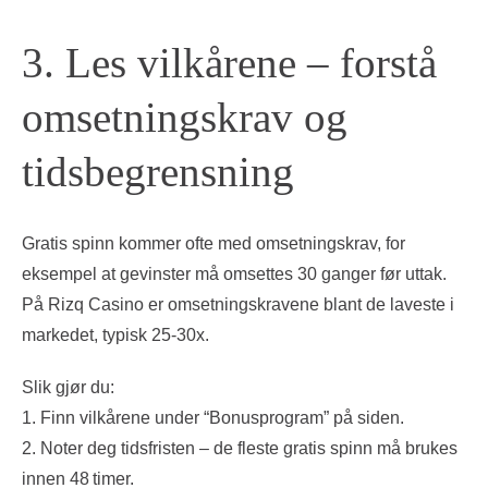
3. Les vilkårene – forstå
omsetningskrav og
tidsbegrensning
Gratis spinn kommer ofte med omsetningskrav, for
eksempel at gevinster må omsettes 30 ganger før uttak.
På Rizq Casino er omsetningskravene blant de laveste i
markedet, typisk 25‑30x.
Slik gjør du:
1. Finn vilkårene under “Bonusprogram” på siden.
2. Noter deg tidsfristen – de fleste gratis spinn må brukes
innen 48 timer.