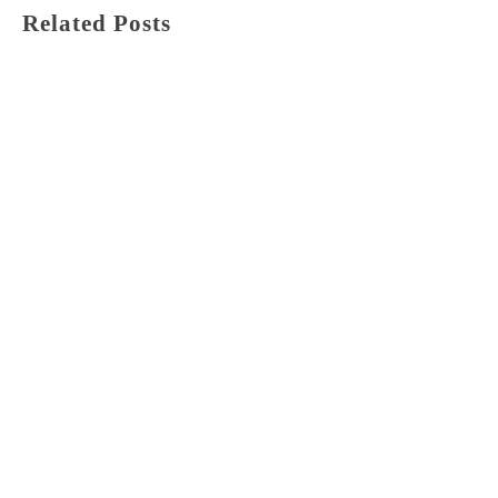
Related Posts