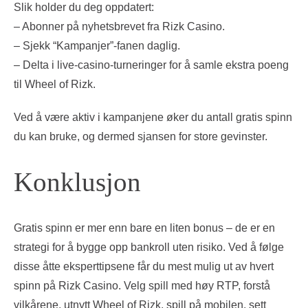
Slik holder du deg oppdatert:
– Abonner på nyhetsbrevet fra Rizk Casino.
– Sjekk “Kampanjer”‑fanen daglig.
– Delta i live‑casino‑turneringer for å samle ekstra poeng
til Wheel of Rizk.
Ved å være aktiv i kampanjene øker du antall gratis spinn
du kan bruke, og dermed sjansen for store gevinster.
Konklusjon
Gratis spinn er mer enn bare en liten bonus – de er en
strategi for å bygge opp bankroll uten risiko. Ved å følge
disse åtte eksperttipsene får du mest mulig ut av hvert
spinn på Rizk Casino. Velg spill med høy RTP, forstå
vilkårene, utnytt Wheel of Rizk, spill på mobilen, sett