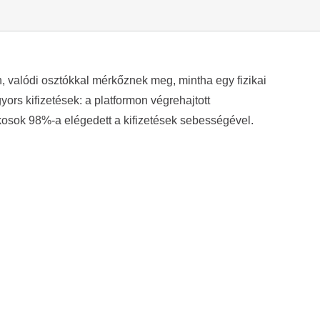
 valódi osztókkal mérkőznek meg, mintha egy fizikai
rs kifizetések: a platformon végrehajtott
ékosok 98%-a elégedett a kifizetések sebességével.