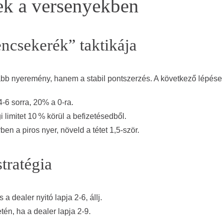
sek a versenyekben
encsekerék” taktikája
bb nyeremény, hanem a stabil pontszerzés. A következő lépése
4-6 sorra, 20% a 0-ra.
 limitet 10 % körül a befizetésedből.
en a piros nyer, növeld a tétet 1,5‑ször.
stratégia
a dealer nyitó lapja 2‑6, állj.
én, ha a dealer lapja 2‑9.