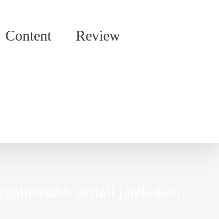
Content
Review
zgalmasabb asztali játékokon