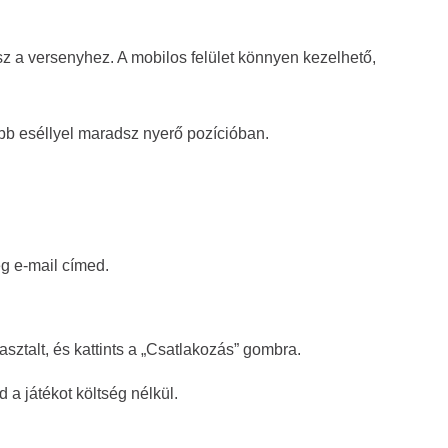
sz a versenyhez. A mobilos felület könnyen kezelhető,
obb eséllyel maradsz nyerő pozícióban.
meg e‑mail címed.
sztalt, és kattints a „Csatlakozás” gombra.
a játékot költség nélkül.