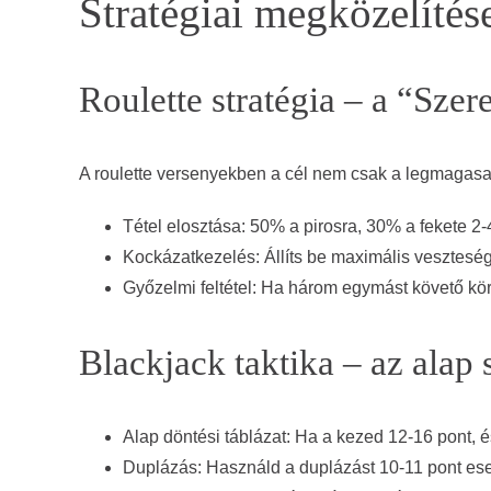
Stratégiai megközelíté
Roulette stratégia – a “Szer
A roulette versenyekben a cél nem csak a legmagasa
Tétel elosztása: 50% a pirosra, 30% a fekete 2-
Kockázatkezelés: Állíts be maximális veszteségi
Győzelmi feltétel: Ha három egymást követő körb
Blackjack taktika – az alap 
Alap döntési táblázat: Ha a kezed 12‑16 pont, és 
Duplázás: Használd a duplázást 10‑11 pont eset