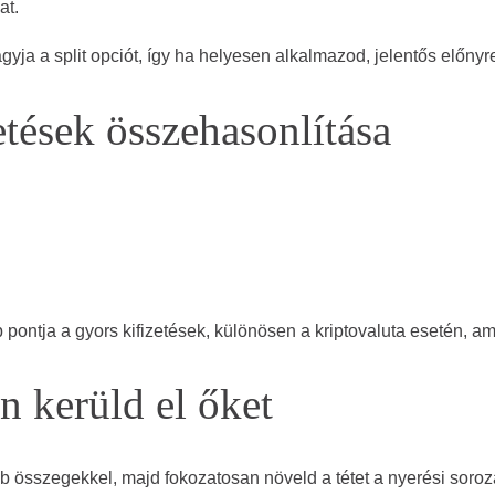
at.
yja a split opciót, így ha helyesen alkalmazod, jelentős előnyre
etések összehasonlítása
 pontja a gyors kifizetések, különösen a kriptovaluta esetén, a
n kerüld el őket
b összegekkel, majd fokozatosan növeld a tétet a nyerési soroz