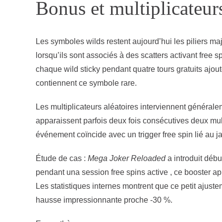
Bonus et multiplicateurs
Les symboles wilds restent aujourd’hui les piliers m
lorsqu’ils sont associés à des scatters activant free
chaque wild sticky pendant quatre tours gratuits ajo
contiennent ce symbole rare.​
Les multiplicateurs aléatoires interviennent génér
apparaissent parfois deux fois consécutives deux multi
événement coïncide avec un trigger free spin lié au jac
Étude de cas :
Mega Joker Reloaded
a introduit débu
pendant una session free spins active , ce booster a
Les statistiques internes montrent que ce petit ajus
hausse impressionnante proche ‑30 %.