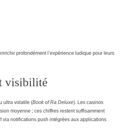
nrichir profondément l’expérience ludique pour leurs
visibilité
u ultra volatile (
Book of Ra Deluxe
). Les casinos
ssion moyenne ; ces chiffres restent suffisamment
f via notifications push intégrées aux applications