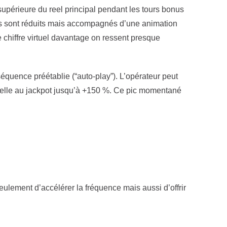
supérieure du reel principal pendant les tours bonus
ils sont réduits mais accompagnés d’une animation
e chiffre virtuel davantage on ressent presque
séquence préétablie (“auto‑play”). L’opérateur peut
nelle au jackpot jusqu’à +150 %. Ce pic momentané
ulement d’accélérer la fréquence mais aussi d’offrir