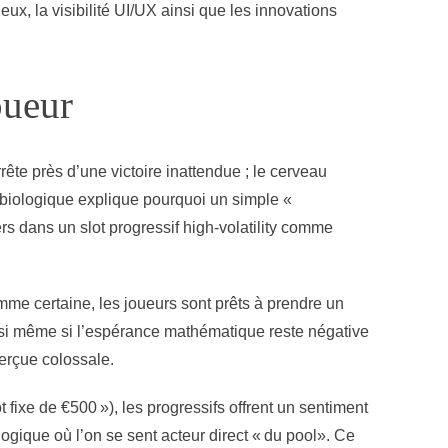
x, la visibilité UI/UX ainsi que les innovations
oueur
te près d’une victoire inattendue ; le cerveau
urobiologique explique pourquoi un simple «
ers dans un slot progressif high‑volatility comme
omme certaine, les joueurs sont prêts à prendre un
Ainsi même si l’espérance mathématique reste négative
perçue colossale.
fixe de €500 »), les progressifs offrent un sentiment
ique où l’on se sent acteur direct « du pool». Ce