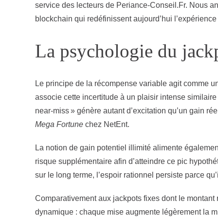
service des lecteurs de Periance‑Conseil.Fr. Nous ana
blockchain qui redéfinissent aujourd’hui l’expérienc
La psychologie du jackp
Le principe de la récompense variable agit comme un
associe cette incertitude à un plaisir intense similai
near‑miss » génère autant d’excitation qu’un gain réel 
Mega Fortune
chez NetEnt.
La notion de gain potentiel illimité alimente égalemen
risque supplémentaire afin d’atteindre ce pic hypothé
sur le long terme, l’espoir rationnel persiste parce qu
Comparativement aux jackpots fixes dont le montant re
dynamique : chaque mise augmente légèrement la mise