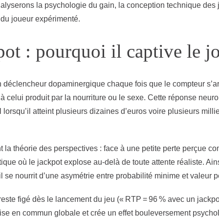
lyserons la psychologie du gain, la conception technique des jeu
e du joueur expérimenté.
ot : pourquoi il captive le j
 déclencheur dopaminergique chaque fois que le compteur s’arrê
re à celui produit par la nourriture ou le sexe. Cette réponse ne
lorsqu’il atteint plusieurs dizaines d’euros voire plusieurs milli
t la théorie des perspectives : face à une petite perte perçue c
tique où le jackpot explose au-delà de toute attente réaliste. 
’il se nourrit d’une asymétrie entre probabilité minime et valeur 
ste figé dès le lancement du jeu (« RTP = 96 % avec un jackpot 
 en commun globale et crée un effet bouleversement psycholog