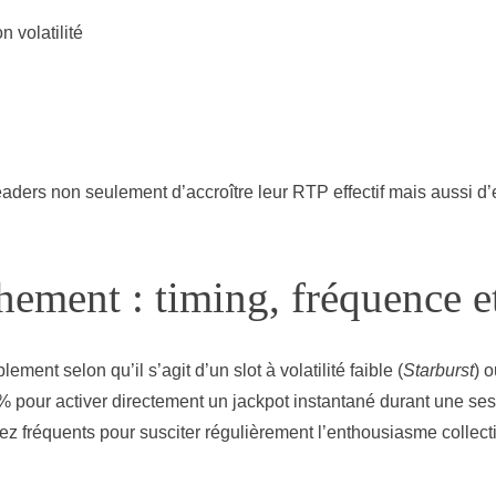
 volatilité
ers non seulement d’accroître leur RTP effectif mais aussi d’e
ment : timing, fréquence et 
ement selon qu’il s’agit d’un slot à volatilité faible (
Starburst
) o
 % pour activer directement un jackpot instantané durant une se
ez fréquents pour susciter régulièrement l’enthousiasme collecti