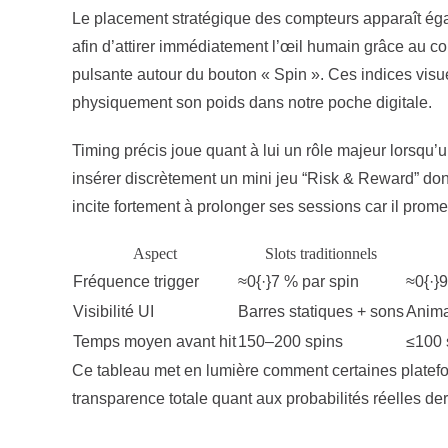
Le placement stratégique des compteurs apparaît égal
afin d’attirer immédiatement l’œil humain grâce au c
pulsante autour du bouton « Spin ». Ces indices visuel
physiquement son poids dans notre poche digitale.​
Timing précis joue quant à lui un rôle majeur lorsqu’u
insérer discrètement un mini jeu “Risk & Reward” d
incite fortement à prolonger ses sessions car il prome
Aspect
Slots traditionnels
Fréquence trigger
≈0{·}7 % par spin
≈0{·}
Visibilité UI
Barres statiques + sons
Anima
Temps moyen avant hit
150–200 spins
≤100 
Ce tableau met en lumière comment certaines platefor
transparence totale quant aux probabilités réelles d