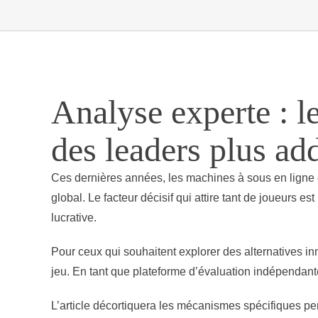
Analyse experte : le
des leaders plus ad
Ces dernières années, les machines à sous en ligne c
global. Le facteur décisif qui attire tant de joueurs
lucrative.
Pour ceux qui souhaitent explorer des alternatives in
jeu. En tant que plateforme d’évaluation indépendante
L’article décortiquera les mécanismes spécifiques pe