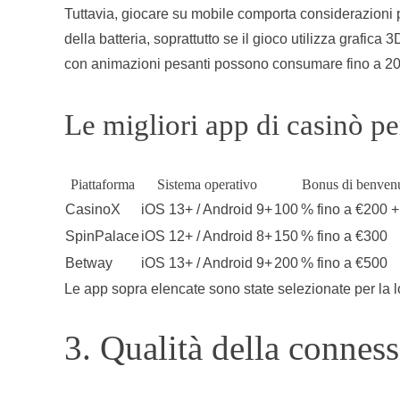
Tuttavia, giocare su mobile comporta considerazioni pr
della batteria, soprattutto se il gioco utilizza grafic
con animazioni pesanti possono consumare fino a 200 MB
Le migliori app di casinò pe
Piattaforma
Sistema operativo
Bonus di benven
CasinoX
iOS 13+ / Android 9+
100 % fino a €200 + 
SpinPalace
iOS 12+ / Android 8+
150 % fino a €300
Betway
iOS 13+ / Android 9+
200 % fino a €500
Le app sopra elencate sono state selezionate per la lor
3. Qualità della connessi