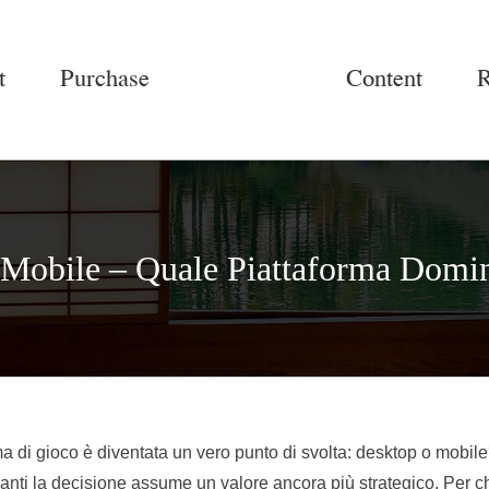
t
Purchase
Content
R
Mobile – Quale Piattaforma Domina
a di gioco è diventata un vero punto di svolta: desktop o mobile
anti la decisione assume un valore ancora più strategico. Per chi è