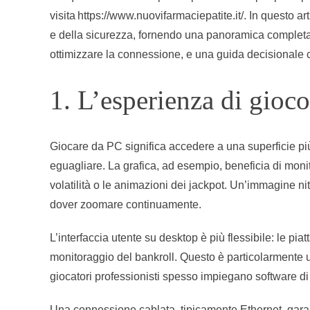
visita https://www.nuovifarmaciepatite.it/. In questo ar
e della sicurezza, fornendo una panoramica completa p
ottimizzare la connessione, e una guida decisionale che
1. L’esperienza di gioco
Giocare da PC significa accedere a una superficie più
eguagliare. La grafica, ad esempio, beneficia di monit
volatilità o le animazioni dei jackpot. Un’immagine ni
dover zoomare continuamente.
L’interfaccia utente su desktop è più flessibile: le pia
monitoraggio del bankroll. Questo è particolarmente uti
giocatori professionisti spesso impiegano software di 
Una connessione cablata, tipicamente Ethernet, garanti