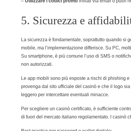
–
Utilizzare i codici promo
inviati via email o push n
5. Sicurezza e affidabil
La sicurezza è fondamentale, soprattutto quando si ges
mobile, ma l’implementazione differisce. Su PC, molti
Su smartphone, è più comune l’uso di SMS o notifiche 
non autorizzati.
Le app mobili sono più esposte a rischi di phishing e m
provenga dal sito ufficiale del casinò e che il logo sia
leggero per intercettare eventuali minacce.
Per scegliere un casinò certificato, è sufficiente co
di fuori del mercato italiano regolamentato. I casinò 
Best practice per password e wallet digitale: