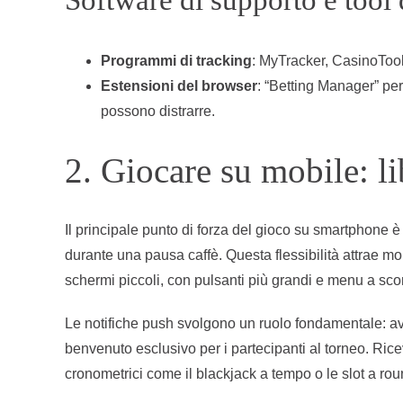
Programmi di tracking
: MyTracker, CasinoTool
Estensioni del browser
: “Betting Manager” pe
possono distrarre.
2. Giocare su mobile: lib
Il principale punto di forza del gioco su smartphone è
durante una pausa caffè. Questa flessibilità attrae mol
schermi piccoli, con pulsanti più grandi e menu a sco
Le notifiche push svolgono un ruolo fondamentale: av
benvenuto esclusivo per i partecipanti al torneo. Rice
cronometrici come il blackjack a tempo o le slot a roun