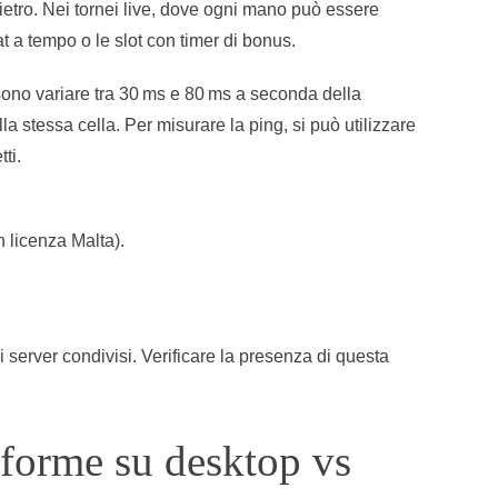
dietro. Nei tornei live, dove ogni mano può essere
t a tempo o le slot con timer di bonus.
ssono variare tra 30 ms e 80 ms a seconda della
a stessa cella. Per misurare la ping, si può utilizzare
ti.
 licenza Malta).
i server condivisi. Verificare la presenza di questa
aforme su desktop vs