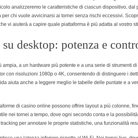
ticolo analizzeremo le caratteristiche di ciascun dispositivo, dal 
er chi vuole avvicinarsi ai tornei senza rischi eccessivi. Scopri
 vi aiuterà a capire quale piattaforma è più adatta al vostro sti
 su desktop: potenza e contr
 ampia, a un hardware più potente e a una serie di strumenti di
or con risoluzioni 1080p o 4K, consentendo di distinguere i detta
tida aiuta anche a leggere meglio le tabelle delle puntate e a v
ttaforme di casino online possono offrire layout a più colonne, fi
le nei tornei a tempo, dove ogni secondo conta e la possibilità d
tracking per annotare le proprie statistiche, una funzionalità re
sce una latenza inferiore rispetto al Wi‑Fi. Nei tornei live, dov