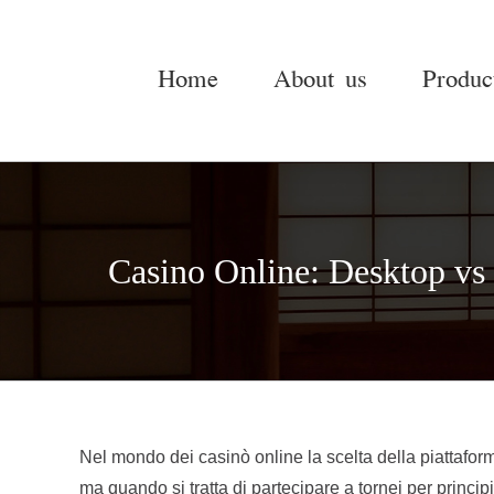
Skip
to
Home
About us
Produc
content
Casino Online: Desktop vs 
Nel mondo dei casinò online la scelta della piattaform
ma quando si tratta di partecipare a tornei per principi