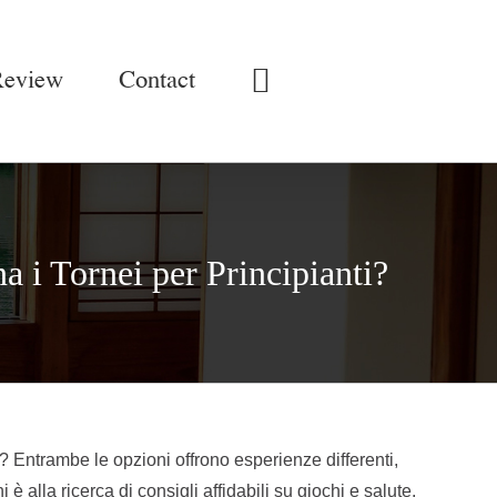
eview
Contact
 i Tornei per Principianti?
? Entrambe le opzioni offrono esperienze differenti,
 alla ricerca di consigli affidabili su giochi e salute,