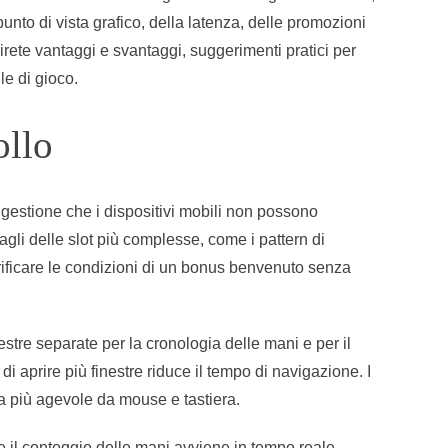
punto di vista grafico, della latenza, delle promozioni
rete vantaggi e svantaggi, suggerimenti pratici per
le di gioco.
ollo
 gestione che i dispositivi mobili non possono
gli delle slot più complesse, come i pattern di
erificare le condizioni di un bonus benvenuto senza
nestre separate per la cronologia delle mani e per il
i aprire più finestre riduce il tempo di navigazione. I
sa più agevole da mouse e tastiera.
e il conteggio delle mani avviene in tempo reale,