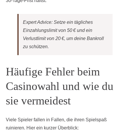
30‑Tage‑Frist hältst.
Expert Advice: Setze ein tägliches
Einzahlungslimit von 50 € und ein
Verlustlimit von 20 €, um deine Bankroll
zu schützen.
Häufige Fehler beim
Casinowahl und wie du
sie vermeidest
Viele Spieler fallen in Fallen, die ihren Spielspaß
ruinieren. Hier ein kurzer Überblick: