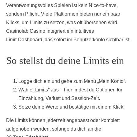
Verantwortungsvolles Spielen ist kein Nice‑to‑have,
sondern Pflicht. Viele Plattformen bieten nur ein paar
Klicks, um Limits zu setzen, was oft übersehen wird.
Casinolab Casino integriert ein intuitives
Limit‑Dashboard, das sofort im Benutzerkonto sichtbar ist.
So stellst du deine Limits ein
Logge dich ein und gehe zum Menü „Mein Konto“.
Wähle „Limits“ aus – hier findest du Optionen für
Einzahlung, Verlust und Session‑Zeit.
Setze deine Werte und bestätige mit einem Klick.
Die Limits können jederzeit angepasst oder komplett
aufgehoben werden, solange du dich an die