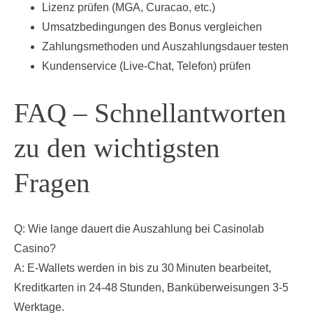
Lizenz prüfen (MGA, Curacao, etc.)
Umsatzbedingungen des Bonus vergleichen
Zahlungsmethoden und Auszahlungsdauer testen
Kundenservice (Live‑Chat, Telefon) prüfen
FAQ – Schnellantworten
zu den wichtigsten
Fragen
Q: Wie lange dauert die Auszahlung bei Casinolab
Casino?
A: E‑Wallets werden in bis zu 30 Minuten bearbeitet,
Kreditkarten in 24‑48 Stunden, Banküberweisungen 3‑5
Werktage.