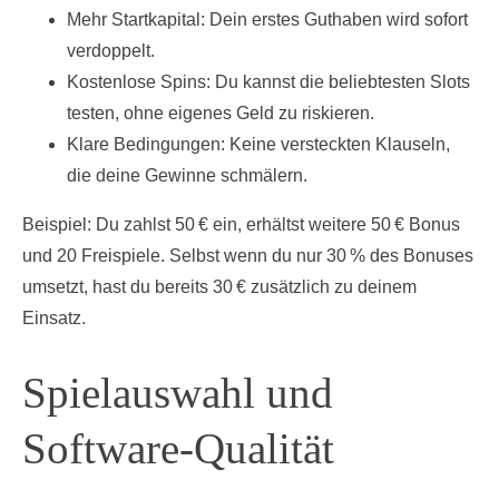
Mehr Startkapital: Dein erstes Guthaben wird sofort
verdoppelt.
Kostenlose Spins: Du kannst die beliebtesten Slots
testen, ohne eigenes Geld zu riskieren.
Klare Bedingungen: Keine versteckten Klauseln,
die deine Gewinne schmälern.
Beispiel: Du zahlst 50 € ein, erhältst weitere 50 € Bonus
und 20 Freispiele. Selbst wenn du nur 30 % des Bonuses
umsetzt, hast du bereits 30 € zusätzlich zu deinem
Einsatz.
Spielauswahl und
Software‑Qualität