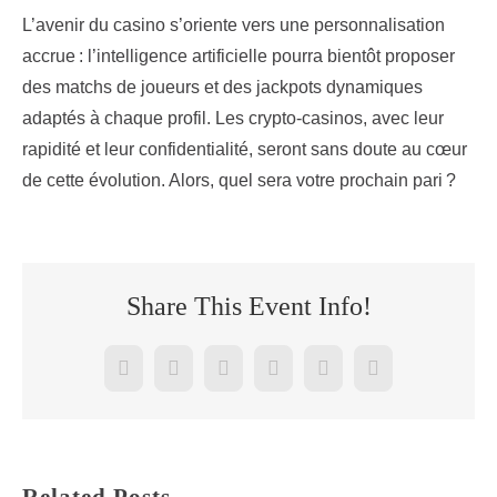
L’avenir du casino s’oriente vers une personnalisation
accrue : l’intelligence artificielle pourra bientôt proposer
des matchs de joueurs et des jackpots dynamiques
adaptés à chaque profil. Les crypto‑casinos, avec leur
rapidité et leur confidentialité, seront sans doute au cœur
de cette évolution. Alors, quel sera votre prochain pari ?
Share This Event Info!
Facebook
Twitter
Reddit
LinkedIn
WhatsApp
Pinterest