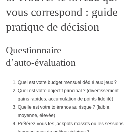
vous correspond : guide
pratique de décision
Questionnaire
d’auto‑évaluation
Quel est votre budget mensuel dédié aux jeux ?
Quel est votre objectif principal ? (divertissement,
gains rapides, accumulation de points fidélité)
Quelle est votre tolérance au risque ? (faible,
moyenne, élevée)
Préférez‑vous les jackpots massifs ou les sessions
longues avec de petites victoires ?