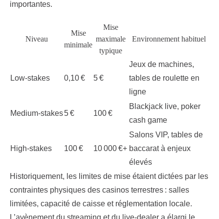
importantes.
Mise
Mise
Niveau
maximale
Environnement habituel
minimale
typique
Jeux de machines,
Low‑stakes
0,10 €
5 €
tables de roulette en
ligne
Blackjack live, poker
Medium‑stakes
5 €
100 €
cash game
Salons VIP, tables de
High‑stakes
100 €
10 000 €+
baccarat à enjeux
élevés
Historiquement, les limites de mise étaient dictées par les
contraintes physiques des casinos terrestres : salles
limitées, capacité de caisse et réglementation locale.
L’avènement du streaming et du live‑dealer a élargi le