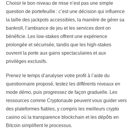
Choisir le bon niveau de mise n’est pas une simple
question de portefeuille : c’est une décision qui influence
la taille des jackpots accessibles, la manière de gérer sa
bankroll, l’ambiance de jeu et les services dont on
bénéficie. Les low‑stakes offrent une expérience
prolongée et sécurisée, tandis que les high‑stakes
ouvrent la porte aux gains spectaculaires et aux
privilèges exclusifs.
Prenez le temps d’analyser votre profil à l’aide du
questionnaire proposé, testez les différents niveaux en
mode démo, puis progressez de façon graduelle. Les
ressources comme Cryptonaute peuvent vous guider vers
des plateformes fiables, y compris les meilleurs crypto
casino où la transparence blockchain et les dépôts en
Bitcoin simplifient le processus.