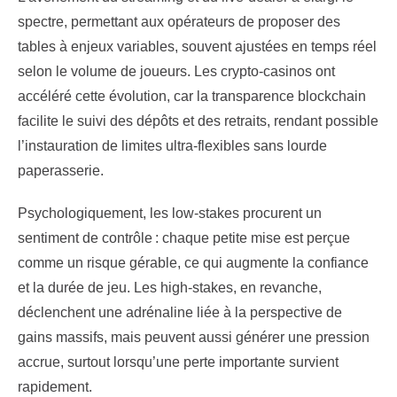
spectre, permettant aux opérateurs de proposer des
tables à enjeux variables, souvent ajustées en temps réel
selon le volume de joueurs. Les crypto‑casinos ont
accéléré cette évolution, car la transparence blockchain
facilite le suivi des dépôts et des retraits, rendant possible
l’instauration de limites ultra‑flexibles sans lourde
paperasserie.
Psychologiquement, les low‑stakes procurent un
sentiment de contrôle : chaque petite mise est perçue
comme un risque gérable, ce qui augmente la confiance
et la durée de jeu. Les high‑stakes, en revanche,
déclenchent une adrénaline liée à la perspective de
gains massifs, mais peuvent aussi générer une pression
accrue, surtout lorsqu’une perte importante survient
rapidement.