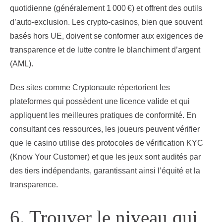
quotidienne (généralement 1 000 €) et offrent des outils
d’auto‑exclusion. Les crypto‑casinos, bien que souvent
basés hors UE, doivent se conformer aux exigences de
transparence et de lutte contre le blanchiment d’argent
(AML).
Des sites comme Cryptonaute répertorient les
plateformes qui possèdent une licence valide et qui
appliquent les meilleures pratiques de conformité. En
consultant ces ressources, les joueurs peuvent vérifier
que le casino utilise des protocoles de vérification KYC
(Know Your Customer) et que les jeux sont audités par
des tiers indépendants, garantissant ainsi l’équité et la
transparence.
6. Trouver le niveau qui