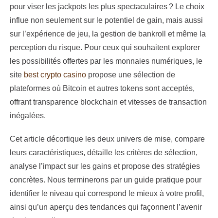
pour viser les jackpots les plus spectaculaires ? Le choix
influe non seulement sur le potentiel de gain, mais aussi
sur l’expérience de jeu, la gestion de bankroll et même la
perception du risque. Pour ceux qui souhaitent explorer
les possibilités offertes par les monnaies numériques, le
site
best crypto casino
propose une sélection de
plateformes où Bitcoin et autres tokens sont acceptés,
offrant transparence blockchain et vitesses de transaction
inégalées.
Cet article décortique les deux univers de mise, compare
leurs caractéristiques, détaille les critères de sélection,
analyse l’impact sur les gains et propose des stratégies
concrètes. Nous terminerons par un guide pratique pour
identifier le niveau qui correspond le mieux à votre profil,
ainsi qu’un aperçu des tendances qui façonnent l’avenir