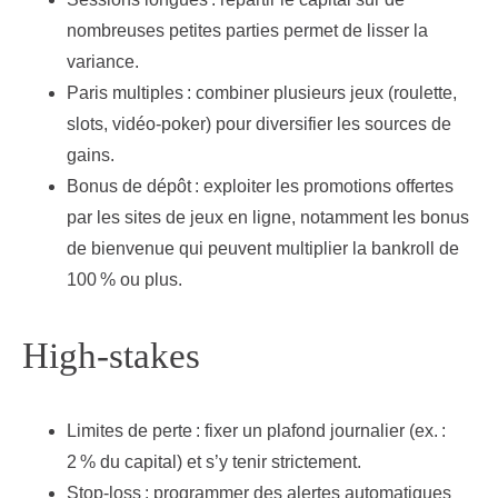
nombreuses petites parties permet de lisser la
variance.
Paris multiples : combiner plusieurs jeux (roulette,
slots, vidéo‑poker) pour diversifier les sources de
gains.
Bonus de dépôt : exploiter les promotions offertes
par les sites de jeux en ligne, notamment les bonus
de bienvenue qui peuvent multiplier la bankroll de
100 % ou plus.
High‑stakes
Limites de perte : fixer un plafond journalier (ex. :
2 % du capital) et s’y tenir strictement.
Stop‑loss : programmer des alertes automatiques