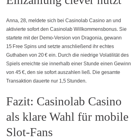
Anna, 28, meldete sich bei Casinolab Casino an und
aktivierte sofort den Casinolab Willkommensbonus. Sie
startete mit der Demo‑Version von Dragonia, gewann
15 Free Spins und setzte anschließend ihr echtes
Guthaben von 20 € ein. Durch die niedrige Volatilität des
Spiels erreichte sie innerhalb einer Stunde einen Gewinn
von 45 €, den sie sofort auszahlen ließ. Die gesamte
Transaktion dauerte nur 1,5 Stunden.
Fazit: Casinolab Casino
als klare Wahl für mobile
Slot‑Fans