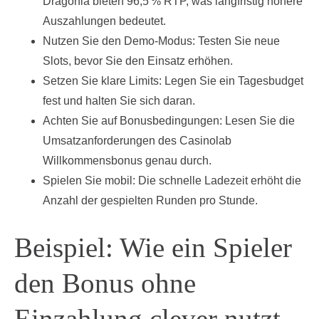
Dragonia bieten 96,5 % RTP, was langfristig höhere
Auszahlungen bedeutet.
Nutzen Sie den Demo‑Modus: Testen Sie neue
Slots, bevor Sie den Einsatz erhöhen.
Setzen Sie klare Limits: Legen Sie ein Tagesbudget
fest und halten Sie sich daran.
Achten Sie auf Bonusbedingungen: Lesen Sie die
Umsatzanforderungen des Casinolab
Willkommensbonus genau durch.
Spielen Sie mobil: Die schnelle Ladezeit erhöht die
Anzahl der gespielten Runden pro Stunde.
Beispiel: Wie ein Spieler
den Bonus ohne
Einzahlung clever nutzt