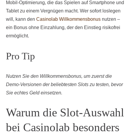
Mobil‑Optimierung, die das Spielen auf Smartphone und
Tablet zu einem Vergnügen macht. Wer sofort loslegen
will, kann den
Casinolab Willkommensbonus
nutzen –
ein Bonus ohne Einzahlung, der den Einstieg risikofrei
ermöglicht.
Pro Tip
Nutzen Sie den Willkommensbonus, um zuerst die
Demo‑Versionen der beliebtesten Slots zu testen, bevor
Sie echtes Geld einsetzen.
Warum die Slot‑Auswahl
bei Casinolab besonders