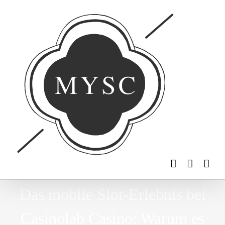
Skip
to
content
Das mobile Slot‑Erlebnis bei
Casinolab Casino: Warum es