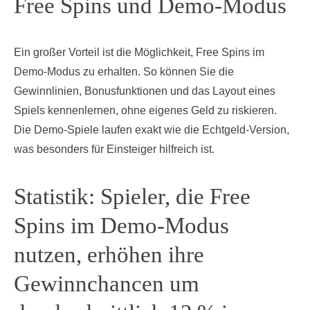
Free Spins und Demo‑Modus
Ein großer Vorteil ist die Möglichkeit, Free Spins im
Demo‑Modus zu erhalten. So können Sie die
Gewinnlinien, Bonusfunktionen und das Layout eines
Spiels kennenlernen, ohne eigenes Geld zu riskieren.
Die Demo‑Spiele laufen exakt wie die Echtgeld‑Version,
was besonders für Einsteiger hilfreich ist.
Statistik: Spieler, die Free
Spins im Demo‑Modus
nutzen, erhöhen ihre
Gewinnchancen um