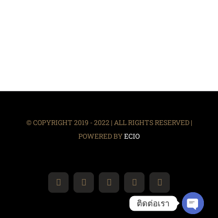
© COPYRIGHT 2019 - 2022 | ALL RIGHTS RESERVED |
POWERED BY
ECIO
Facebook
Instagram
Tiktok
Phone
Email
ติดต่อเรา