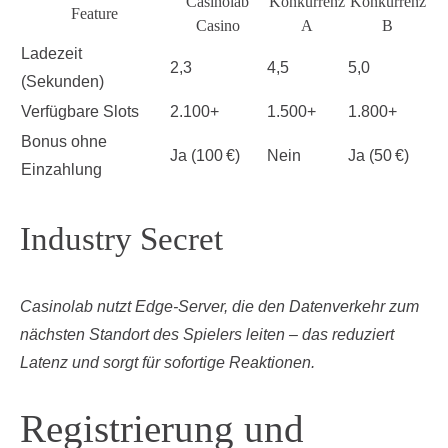
Casinolab
Konkurrenz
Konkurrenz
Feature
Casino
A
B
Ladezeit
2,3
4,5
5,0
(Sekunden)
Verfügbare Slots
2.100+
1.500+
1.800+
Bonus ohne
Ja (100 €)
Nein
Ja (50 €)
Einzahlung
Industry Secret
Casinolab nutzt Edge‑Server, die den Datenverkehr zum
nächsten Standort des Spielers leiten – das reduziert
Latenz und sorgt für sofortige Reaktionen.
Registrierung und