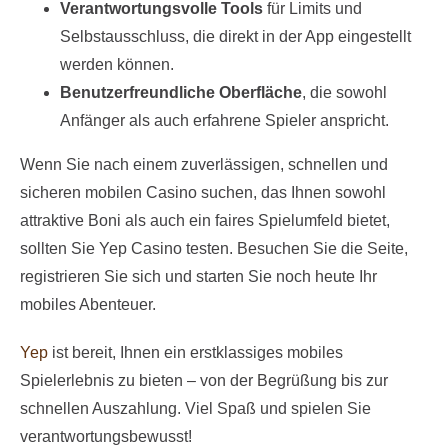
Verantwortungsvolle Tools
für Limits und
Selbstausschluss, die direkt in der App eingestellt
werden können.
Benutzerfreundliche Oberfläche
, die sowohl
Anfänger als auch erfahrene Spieler anspricht.
Wenn Sie nach einem zuverlässigen, schnellen und
sicheren mobilen Casino suchen, das Ihnen sowohl
attraktive Boni als auch ein faires Spielumfeld bietet,
sollten Sie Yep Casino testen. Besuchen Sie die Seite,
registrieren Sie sich und starten Sie noch heute Ihr
mobiles Abenteuer.
Yep
ist bereit, Ihnen ein erstklassiges mobiles
Spielerlebnis zu bieten – von der Begrüßung bis zur
schnellen Auszahlung. Viel Spaß und spielen Sie
verantwortungsbewusst!