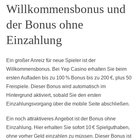
Willkommensbonus und
der Bonus ohne
Einzahlung
Ein großer Anreiz für neue Spieler ist der
Willkommensbonus. Bei Yep Casino erhalten Sie beim
ersten Aufladen bis zu 100 % Bonus bis zu 200 €, plus 50
Freispiele. Dieser Bonus wird automatisch im
Hintergrund aktiviert, sobald Sie den ersten
Einzahlungsvorgang über die mobile Seite abschließen.
Ein noch attraktiveres Angebot ist der Bonus ohne
Einzahlung. Hier erhalten Sie sofort 10 € Spielguthaben,
ohne vorher Geld einzahlen zu müssen. Dieser Bonus ist