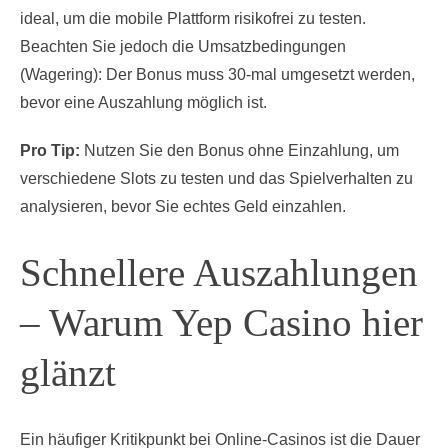
ideal, um die mobile Plattform risikofrei zu testen.
Beachten Sie jedoch die Umsatzbedingungen
(Wagering): Der Bonus muss 30‑mal umgesetzt werden,
bevor eine Auszahlung möglich ist.
Pro Tip:
Nutzen Sie den Bonus ohne Einzahlung, um
verschiedene Slots zu testen und das Spielverhalten zu
analysieren, bevor Sie echtes Geld einzahlen.
Schnellere Auszahlungen
– Warum Yep Casino hier
glänzt
Ein häufiger Kritikpunkt bei Online‑Casinos ist die Dauer