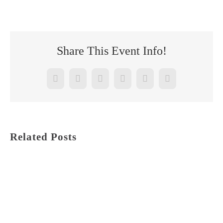
Share This Event Info!
Facebook
Twitter
Reddit
LinkedIn
WhatsApp
Pinterest
Related Posts