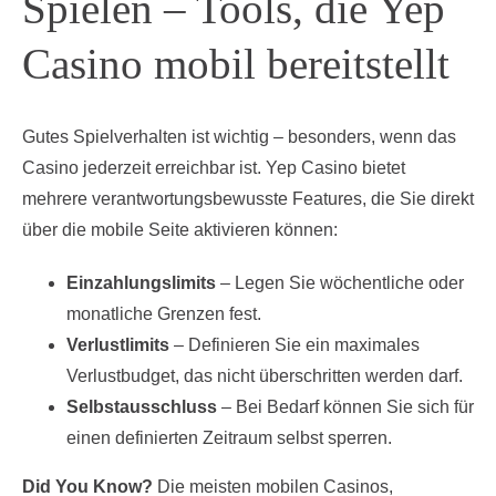
Spielen – Tools, die Yep
Casino mobil bereitstellt
Gutes Spielverhalten ist wichtig – besonders, wenn das
Casino jederzeit erreichbar ist. Yep Casino bietet
mehrere verantwortungsbewusste Features, die Sie direkt
über die mobile Seite aktivieren können:
Einzahlungslimits
– Legen Sie wöchentliche oder
monatliche Grenzen fest.
Verlustlimits
– Definieren Sie ein maximales
Verlustbudget, das nicht überschritten werden darf.
Selbstausschluss
– Bei Bedarf können Sie sich für
einen definierten Zeitraum selbst sperren.
Did You Know?
Die meisten mobilen Casinos,