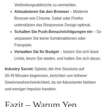
Verbindungsabbrüche zu vermeiden.
Aktualisieren Sie den Browser
– Moderne
Browser wie Chrome, Safari oder Firefox
unterstützen das Responsive Design optimal.
Schalten Sie Push‑Benachrichtigungen ein
– So
verpassen Sie keine Sonderaktionen oder
Freispiele.
Verwalten Sie Ihr Budget
– Setzen Sie sich klare
Limits, bevor Sie starten, und halten Sie sich daran.
Industry Secret:
Spieler, die ihre Sessions auf
30‑45 Minuten begrenzen, berichten von höherer
Gewinnwahrscheinlichkeit, da sie fokussierter bleiben
und weniger impulsiv handeln.
Fazit – Warum Yep