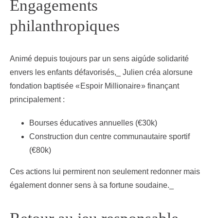
Engagements
philanthropiques
Animé depuis toujours par un sens aigúde solidarité
envers les enfants défavorisés,_ Julien créa alorsune
fondation baptisée « Espoir Millionaire » finançant
principalement :
Bourses éducatives annuelles (€30k)
Construction dun centre communautaire sportif
(€80k)
Ces actions lui permirent non seulement redonner mais
également donner sens à sa fortune soudaine._