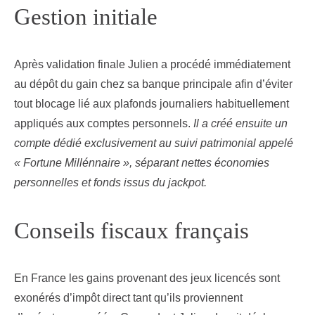
Gestion initiale
Après validation finale Julien a procédé immédiatement
au dépôt du gain chez sa banque principale afin d’éviter
tout blocage lié aux plafonds journaliers habituellement
appliqués aux comptes personnels.
Il a créé ensuite un
compte dédié exclusivement au suivi patrimonial appelé
« Fortune Millénnaire », séparant nettes économies
personnelles et fonds issus du jackpot.
Conseils fiscaux français
En France les gains provenant des jeux licencés sont
exonérés d’impôt direct tant qu’ils proviennent