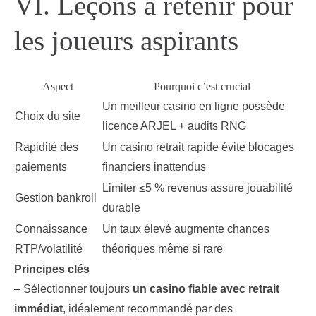
VI. Leçons à retenir pour
les joueurs aspirants
Aspect
Pourquoi c’est crucial
Un meilleur casino en ligne possède
Choix du site
licence ARJEL + audits RNG
Rapidité des
Un casino retrait rapide évite blocages
paiements
financiers inattendus
Limiter ≤5 % revenus assure jouabilité
Gestion bankroll
durable
Connaissance
Un taux élevé augmente chances
RTP/volatilité
théoriques même si rare
Principes clés
– Sélectionner toujours
un casino fiable avec retrait
immédiat
, idéalement recommandé par des