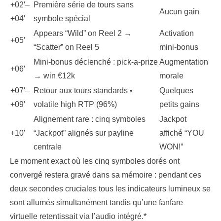
+02′–
Première série de tours sans
Aucun gain
+04′
symbole spécial
Appears “Wild” on Reel 2 →
Activation
+05′
“Scatter” on Reel 5
mini‑bonus
Mini‑bonus déclenché : pick‑a‐prize
Augmentation
+06′
→ win €12k
morale
+07′–
Retour aux tours standards •
Quelques
+09′
volatile high RTP (96%)
petits gains
Alignement rare : cinq symboles
Jackpot
+10′
“Jackpot” alignés sur payline
affiché “YOU
centrale
WON!”
Le moment exact où les cinq symboles dorés ont
convergé restera gravé dans sa mémoire : pendant ces
deux secondes cruciales tous les indicateurs lumineux se
sont allumés simultanément tandis qu’une fanfare
virtuelle retentissait via l’audio intégré.*