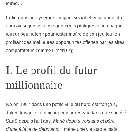
terme…
Enfin nous analyserons l’impact social et émotionnel du
gain ainsi que les enseignements pratiques que chaque
joueur peut retenir pour rester maître de son jeu tout en
profitant des meilleures opportunités offertes par les sites
comparateurs comme Ereer​l.Org.
I. Le profil du futur
millionnaire
Né en 1987 dans une petite ville du nord‑est français,
Julien travaille comme ingénieur réseau dans une société
SaaS depuis huit ans
. Marié depuis trois ans et père
d’une fillette de deux ans
, il mène une vie stable mais