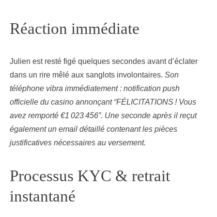
Réaction immédiate
Julien est resté figé quelques secondes avant d’éclater
dans un rire mêlé aux sanglots involontaires.
Son
téléphone vibra immédiatement : notification push
officielle du casino annonçant “FÉLICITATIONS ! Vous
avez remporté €1 023 456”. Une seconde après il reçut
également un email détaillé contenant les pièces
justificatives nécessaires au versement.
Processus KYC & retrait
instantané