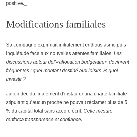
positive._
Modifications familiales
Sa compagne exprimait initialement enthousiasme puis
inquiétude face aux nouvelles attentes familiales.
Les
discussions autour del’« allocation budgétaire » devinrent
fréquentes : quel montant destiné aux loisirs vs quoi
investir ?
Julien décida finalement d’instaurer una charte familiale
stipulant qu’aucun proche ne pouvait réclamer plus de 5
% du capital total sans accord écrit.
Cette mesure
renforça transparence et confiance.