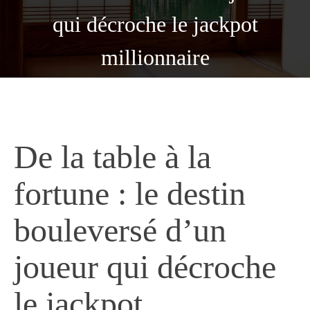
qui décroche le jackpot
millionnaire
De la table à la
fortune : le destin
bouleversé d’un
joueur qui décroche
le jackpot