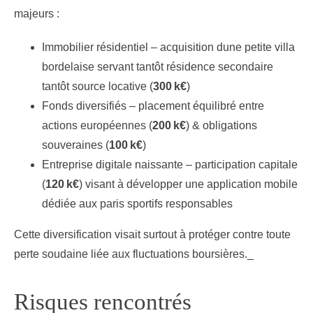
majeurs :
Immobilier résidentiel – acquisition dune petite villa
bordelaise servant tantôt résidence secondaire
tantôt source locative (
300 k€
)
Fonds diversifiés – placement équilibré entre
actions européennes (
200 k€
) & obligations
souveraines (
100 k€
)
Entreprise digitale naissante – participation capitale
(
120 k€
) visant à développer une application mobile
dédiée aux paris sportifs responsables
Cette diversification visait surtout à protéger contre toute
perte soudaine liée aux fluctuations boursières._
Risques rencontrés