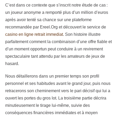
C’est dans ce contexte que s’inscrit notre étude de cas :
un joueur anonyme a remporté plus d’un million d’euros
après avoir tenté sa chance sur une plateforme
recommandée par Ereel.Org et découvert le service de
casino en ligne retrait immediat
. Son histoire illustre
parfaitement comment la combinaison d’une offre fiable et
d’un moment opportun peut conduire à un revirement
spectaculaire tant attendu par les amateurs de jeux de
hasard.
Nous détaillerons dans un premier temps son profil
personnel et ses habitudes avant le grand jour, puis nous
retracerons son cheminement vers le pari décisif qui lui a
ouvert les portes du gros lot. La troisième partie décrira
minutieusement le tirage lui-même, suivie des
conséquences financières immédiates et à moyen