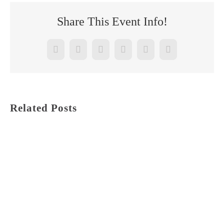
Share This Event Info!
Facebook
Twitter
Reddit
LinkedIn
WhatsApp
Pinterest
Related Posts