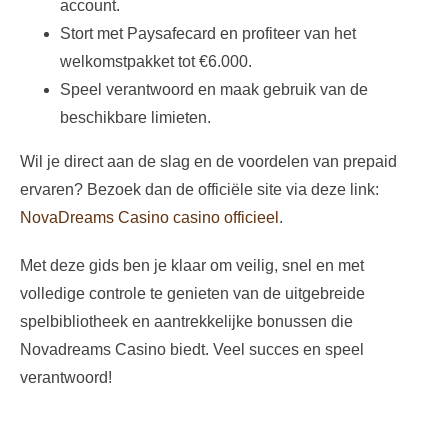
account.
Stort met Paysafecard en profiteer van het
welkomstpakket tot €6.000.
Speel verantwoord en maak gebruik van de
beschikbare limieten.
Wil je direct aan de slag en de voordelen van prepaid
ervaren? Bezoek dan de officiële site via deze link:
NovaDreams Casino casino officieel
.
Met deze gids ben je klaar om veilig, snel en met
volledige controle te genieten van de uitgebreide
spelbibliotheek en aantrekkelijke bonussen die
Novadreams Casino biedt. Veel succes en speel
verantwoord!