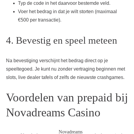
Typ de code in het daarvoor bestemde veld.
Voer het bedrag in dat je wilt storten (maximaal
€500 per transactie).
4. Bevestig en speel meteen
Na bevestiging verschijnt het bedrag direct op je
speeltegoed. Je kunt nu zonder vertraging beginnen met
slots, live dealer tafels of zelfs de nieuwste crashgames.
Voordelen van prepaid bij
Novadreams Casino
Novadreams