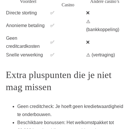
Voordeel
Andere casino’s
Casino
Directe storting
✅
❌
⚠️
Anonieme betaling
✅
(bankkoppeling)
Geen
✅
❌
creditcardkosten
Snelle verwerking
✅
⚠️ (vertraging)
Extra pluspunten die je niet
mag missen
Geen creditcheck: Je hoeft geen kredietwaardigheid
te onderbouwen.
Beschikbare bonussen: Het welkomstpakket tot