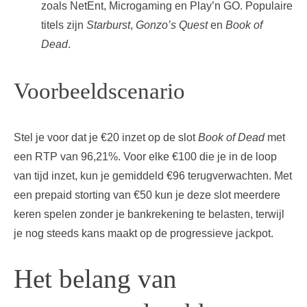
zoals NetEnt, Microgaming en Play’n GO. Populaire
titels zijn
Starburst
,
Gonzo’s Quest
en
Book of
Dead
.
Voorbeeldscenario
Stel je voor dat je €20 inzet op de slot
Book of Dead
met
een RTP van 96,21%. Voor elke €100 die je in de loop
van tijd inzet, kun je gemiddeld €96 terugverwachten. Met
een prepaid storting van €50 kun je deze slot meerdere
keren spelen zonder je bankrekening te belasten, terwijl
je nog steeds kans maakt op de progressieve jackpot.
Het belang van