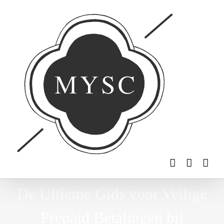
Skip
to
content
De Ultieme Gids voor Veilige
Prepaid Betalingen bij