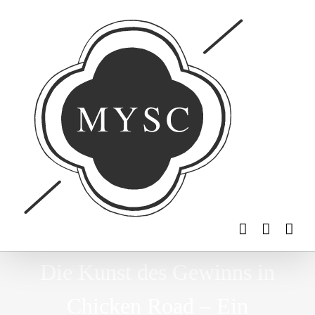
Skip
to
content
Die Kunst des Gewinns in
Chicken Road – Ein