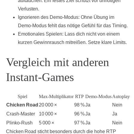
auftauchen. Ein festes Ziel schützt vor unnötigen
Verlusten.
Ignorieren des Demo‑Modus: Ohne Übung im
Demo‑Modus fehlt das nötige Gefühl für das Timing.
Emotionales Spielen: Lass dich nicht von einem
kurzen Gewinnrausch mitreißen. Setze klare Limits.
Vergleich mit anderen
Instant‑Games
Spiel
Max‑Multiplikator
RTP
Demo‑Modus
Autoplay
Chicken Road
20 000 ×
98 %
Ja
Nein
Crash‑Master
10 000 ×
96 %
Ja
Ja
Plinko‑Rush
5 000 ×
97 %
Ja
Nein
Chicken Road sticht besonders durch die hohe RTP