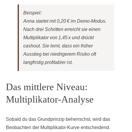
Beispiel:
Anna startet mit 0,20 € im Demo‑Modus.
Nach drei Schritten erreicht sie einen
Multiplikator von 1,45 x und drückt
cashout. Sie lernt, dass ein früher
Ausstieg bei niedrigerem Risiko oft
langfristig profitabler ist.
Das mittlere Niveau:
Multiplikator‑Analyse
Sobald du das Grundprinzip beherrschst, wird das
Beobachten der Multiplikator‑Kurve entscheidend.