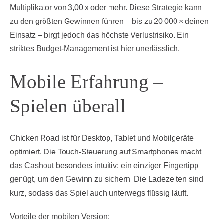
Multiplikator von 3,00 x oder mehr. Diese Strategie kann
zu den größten Gewinnen führen – bis zu 20 000 × deinen
Einsatz – birgt jedoch das höchste Verlustrisiko. Ein
striktes Budget‑Management ist hier unerlässlich.
Mobile Erfahrung –
Spielen überall
Chicken Road ist für Desktop, Tablet und Mobilgeräte
optimiert. Die Touch‑Steuerung auf Smartphones macht
das Cashout besonders intuitiv: ein einziger Fingertipp
genügt, um den Gewinn zu sichern. Die Ladezeiten sind
kurz, sodass das Spiel auch unterwegs flüssig läuft.
Vorteile der mobilen Version: