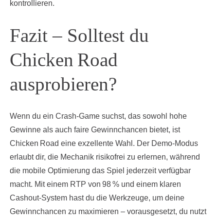
kontrollieren.
Fazit – Solltest du
Chicken Road
ausprobieren?
Wenn du ein Crash‑Game suchst, das sowohl hohe
Gewinne als auch faire Gewinnchancen bietet, ist
Chicken Road eine exzellente Wahl. Der Demo‑Modus
erlaubt dir, die Mechanik risikofrei zu erlernen, während
die mobile Optimierung das Spiel jederzeit verfügbar
macht. Mit einem RTP von 98 % und einem klaren
Cashout‑System hast du die Werkzeuge, um deine
Gewinnchancen zu maximieren – vorausgesetzt, du nutzt