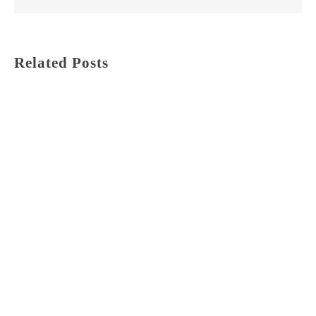
Related Posts