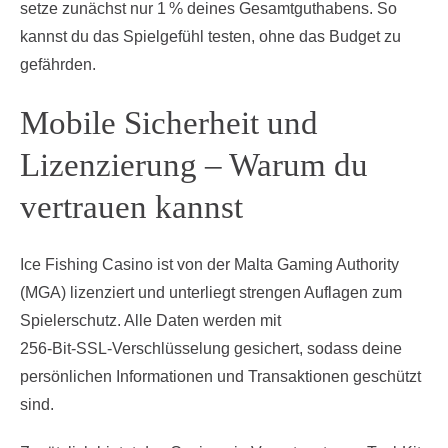
setze zunächst nur 1 % deines Gesamtguthabens. So
kannst du das Spielgefühl testen, ohne das Budget zu
gefährden.
Mobile Sicherheit und
Lizenzierung – Warum du
vertrauen kannst
Ice Fishing Casino ist von der Malta Gaming Authority
(MGA) lizenziert und unterliegt strengen Auflagen zum
Spielerschutz. Alle Daten werden mit
256‑Bit‑SSL‑Verschlüsselung gesichert, sodass deine
persönlichen Informationen und Transaktionen geschützt
sind.