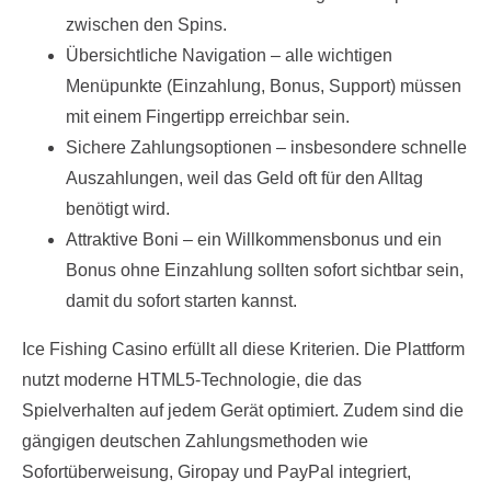
zwischen den Spins.
Übersichtliche Navigation – alle wichtigen
Menüpunkte (Einzahlung, Bonus, Support) müssen
mit einem Fingertipp erreichbar sein.
Sichere Zahlungsoptionen – insbesondere schnelle
Auszahlungen, weil das Geld oft für den Alltag
benötigt wird.
Attraktive Boni – ein Willkommensbonus und ein
Bonus ohne Einzahlung sollten sofort sichtbar sein,
damit du sofort starten kannst.
Ice Fishing Casino erfüllt all diese Kriterien. Die Plattform
nutzt moderne HTML5‑Technologie, die das
Spielverhalten auf jedem Gerät optimiert. Zudem sind die
gängigen deutschen Zahlungsmethoden wie
Sofortüberweisung, Giropay und PayPal integriert,