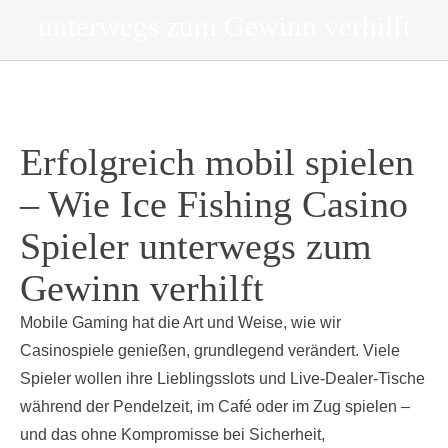
unterwegs zum Gewinn verhilft
Erfolgreich mobil spielen
– Wie Ice Fishing Casino
Spieler unterwegs zum
Gewinn verhilft
Mobile Gaming hat die Art und Weise, wie wir
Casinospiele genießen, grundlegend verändert. Viele
Spieler wollen ihre Lieblingsslots und Live‑Dealer‑Tische
während der Pendelzeit, im Café oder im Zug spielen –
und das ohne Kompromisse bei Sicherheit,