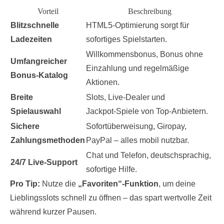
Vorteil
Beschreibung
Blitzschnelle
HTML5‑Optimierung sorgt für
Ladezeiten
sofortiges Spielstarten.
Willkommensbonus, Bonus ohne
Umfangreicher
Einzahlung und regelmäßige
Bonus‑Katalog
Aktionen.
Breite
Slots, Live‑Dealer und
Spielauswahl
Jackpot‑Spiele von Top‑Anbietern.
Sichere
Sofortüberweisung, Giropay,
Zahlungsmethoden
PayPal – alles mobil nutzbar.
Chat und Telefon, deutschsprachig,
24/7 Live‑Support
sofortige Hilfe.
Pro Tip:
Nutze die
„Favoriten“-Funktion
, um deine
Lieblingsslots schnell zu öffnen – das spart wertvolle Zeit
während kurzer Pausen.