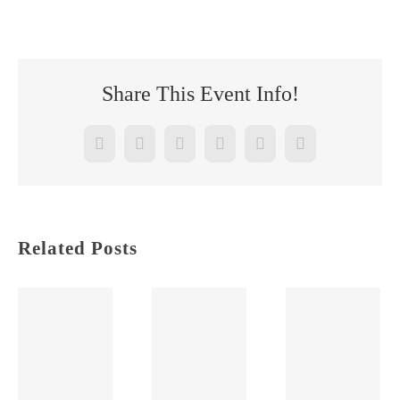
Share This Event Info!
Facebook
Twitter
Reddit
LinkedIn
WhatsApp
Pinterest
Related Posts