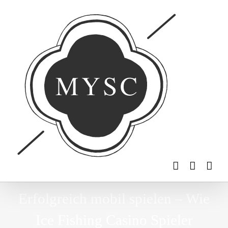
Skip
to
content
Erfolgreich mobil spielen – Wie
Ice Fishing Casino Spieler