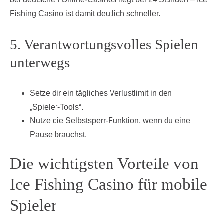
Fishing Casino ist damit deutlich schneller.
5. Verantwortungsvolles Spielen
unterwegs
Setze dir ein tägliches Verlustlimit in den
„Spieler‑Tools“.
Nutze die Selbstsperr‑Funktion, wenn du eine
Pause brauchst.
Die wichtigsten Vorteile von
Ice Fishing Casino für mobile
Spieler