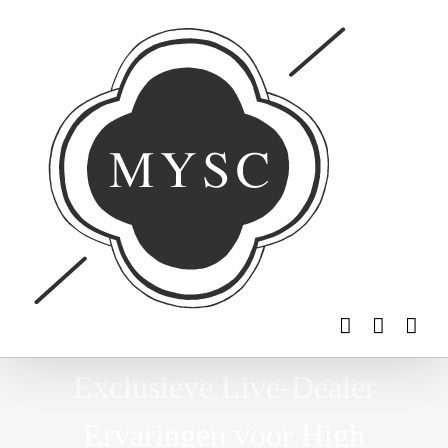
Skip
to
content
Exclusieve Live‑Dealer
Ervaringen voor High