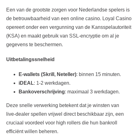
Een van de grootste zorgen voor Nederlandse spelers is
de betrouwbaarheid van een online casino. Loyal Casino
opereert onder een vergunning van de Kansspelautoriteit
(KSA) en maakt gebruik van SSL‑encryptie om al je
gegevens te beschermen.
Uitbetalingssnelheid
E‑wallets (Skrill, Neteller)
: binnen 15 minuten.
iDEAL
: 1‑2 werkdagen.
Bankoverschrijving
: maximaal 3 werkdagen.
Deze snelle verwerking betekent dat je winsten van
live‑dealer spellen vrijwel direct beschikbaar zijn, een
cruciaal voordeel voor high rollers die hun bankroll
efficiënt willen beheren.