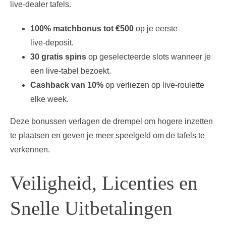
live‑dealer tafels.
100% matchbonus tot €500
op je eerste
live‑deposit.
30 gratis spins
op geselecteerde slots wanneer je
een live‑tabel bezoekt.
Cashback van 10%
op verliezen op live‑roulette
elke week.
Deze bonussen verlagen de drempel om hogere inzetten
te plaatsen en geven je meer speelgeld om de tafels te
verkennen.
Veiligheid, Licenties en
Snelle Uitbetalingen