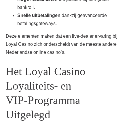
bankroll.
Snelle uitbetalingen
dankzij geavanceerde
betalingsgateways.
Deze elementen maken dat een live‑dealer ervaring bij
Loyal Casino zich onderscheidt van de meeste andere
Nederlandse online casino’s.
Het Loyal Casino
Loyaliteits‑ en
VIP‑Programma
Uitgelegd