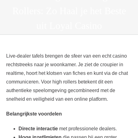
Rollers: Zo Haal je het Beste
uit Loyal Casino
Live‑dealer tafels brengen de sfeer van een echt casino
rechtstreeks naar je woonkamer. Je ziet de croupier in
realtime, hoort het klotsen van fiches en kunt via de chat
communiceren. Voor high rollers betekent dit een
authentieke speelomgeving gecombineerd met de
snelheid en veiligheid van een online platform.
Belangrijkste voordelen
Directe interactie
met professionele dealers.
Hoge inzetlimieten
die passen bij een groter