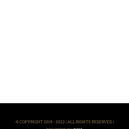
© COPYRIGHT 2019 - 2022 | ALL RIGHTS RESERVED |