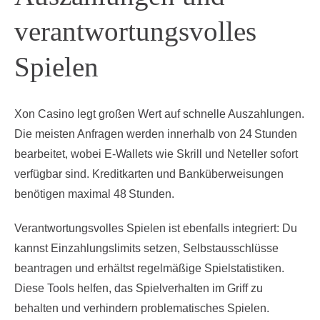
verantwortungsvolles
Spielen
Xon Casino legt großen Wert auf schnelle Auszahlungen.
Die meisten Anfragen werden innerhalb von 24 Stunden
bearbeitet, wobei E‑Wallets wie Skrill und Neteller sofort
verfügbar sind. Kreditkarten und Banküberweisungen
benötigen maximal 48 Stunden.
Verantwortungsvolles Spielen ist ebenfalls integriert: Du
kannst Einzahlungslimits setzen, Selbstausschlüsse
beantragen und erhältst regelmäßige Spielstatistiken.
Diese Tools helfen, das Spielverhalten im Griff zu
behalten und verhindern problematisches Spielen.