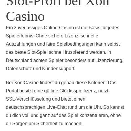
Slot‑Profi bei Xon
Casino
Ein zuverlässiges Online‑Casino ist die Basis für jedes
Spielerlebnis. Ohne sichere Lizenz, schnelle
Auszahlungen und faire Spielbedingungen kann selbst
das beste Slot‑Spiel schnell frustrierend werden. In
Deutschland achten Spieler besonders auf Lizenzierung,
Datenschutz und Kundensupport.
Bei Xon Casino findest du genau diese Kriterien: Das
Portal besitzt eine gültige Glücksspiellizenz, nutzt
SSL‑Verschlüsselung und bietet einen
deutschsprachigen Live‑Chat rund um die Uhr. So kannst
du dich voll und ganz auf das Spiel konzentrieren, ohne
dir Sorgen um Sicherheit zu machen.