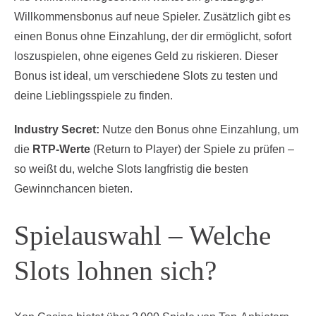
Willkommensbonus auf neue Spieler. Zusätzlich gibt es
einen Bonus ohne Einzahlung, der dir ermöglicht, sofort
loszuspielen, ohne eigenes Geld zu riskieren. Dieser
Bonus ist ideal, um verschiedene Slots zu testen und
deine Lieblingsspiele zu finden.
Industry Secret:
Nutze den Bonus ohne Einzahlung, um
die
RTP‑Werte
(Return to Player) der Spiele zu prüfen –
so weißt du, welche Slots langfristig die besten
Gewinnchancen bieten.
Spielauswahl – Welche
Slots lohnen sich?