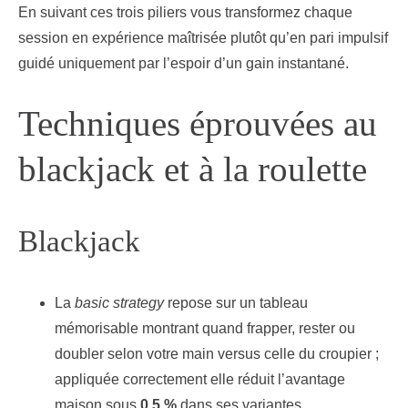
En suivant ces trois piliers vous transformez chaque
session en expérience maîtrisée plutôt qu’en pari impulsif
guidé uniquement par l’espoir d’un gain instantané.
Techniques éprouvées au
blackjack et à la roulette
Blackjack
La
basic strategy
repose sur un tableau
mémorisable montrant quand frapper, rester ou
doubler selon votre main versus celle du croupier ;
appliquée correctement elle réduit l’avantage
maison sous
0,5 %
dans ses variantes