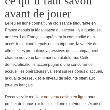
ce qu’il faut savoir
avant de jouer
Le jeu en ligne connaît une croissance fulgurante en
France depuis la légalisation du secteur il y a quelques
années. Les Français apprécient la commodité d’un
accès instantané depuis un smartphone, la variété des
offres et les promotions agressives qui accompagnent
chaque nouveau lancement de plateforme. Cette
démocratisation s’accompagne d’une concurrence
accrue : les opérateurs rivalisent sur les bonus d’accueil,
la qualité des jeux et le niveau de sécurité offert aux
joueurs français.
Découvrez le meilleur
nouveau casino en ligne
pour
profiter de bonus exclusifs et d’une expérience sécurisée.