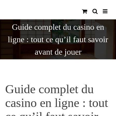
Skip
to
content
Guide complet du casino en
ligne : tout ce qu’il faut savoir
avant de jouer
Guide complet du
casino en ligne : tout