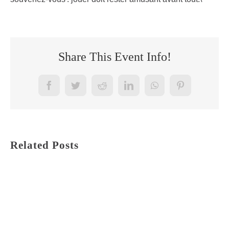
Share This Event Info!
Facebook
Twitter
Reddit
LinkedIn
WhatsApp
Pinterest
Related Posts