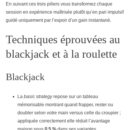
En suivant ces trois piliers vous transformez chaque
session en expérience maîtrisée plutôt qu’en pari impulsif
guidé uniquement par l’espoir d’un gain instantané.
Techniques éprouvées au
blackjack et à la roulette
Blackjack
La
basic strategy
repose sur un tableau
mémorisable montrant quand frapper, rester ou
doubler selon votre main versus celle du croupier ;
appliquée correctement elle réduit l’avantage
maison sous
0,5 %
dans ses variantes