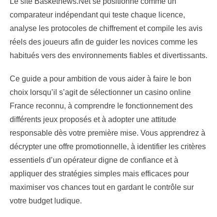
Le site Basketnews.Net se positionne comme un
comparateur indépendant qui teste chaque licence,
analyse les protocoles de chiffrement et compile les avis
réels des joueurs afin de guider les novices comme les
habitués vers des environnements fiables et divertissants.
Ce guide a pour ambition de vous aider à faire le bon
choix lorsqu’il s’agit de sélectionner un casino online
France reconnu, à comprendre le fonctionnement des
différents jeux proposés et à adopter une attitude
responsable dès votre première mise. Vous apprendrez à
décrypter une offre promotionnelle, à identifier les critères
essentiels d’un opérateur digne de confiance et à
appliquer des stratégies simples mais efficaces pour
maximiser vos chances tout en gardant le contrôle sur
votre budget ludique.