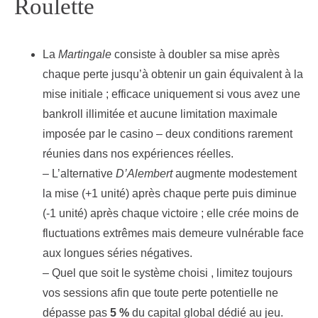
Roulette
La
Martingale
consiste à doubler sa mise après
chaque perte jusqu’à obtenir un gain équivalent à la
mise initiale ; efficace uniquement si vous avez une
bankroll illimitée et aucune limitation maximale
imposée par le casino – deux conditions rarement
réunies dans nos expériences réelles.
– L’alternative
D’Alembert
augmente modestement
la mise (+1 unité) après chaque perte puis diminue
(-1 unité) après chaque victoire ; elle crée moins de
fluctuations extrêmes mais demeure vulnérable face
aux longues séries négatives.
– Quel que soit le système choisi , limitez toujours
vos sessions afin que toute perte potentielle ne
dépasse pas
5 %
du capital global dédié au jeu.