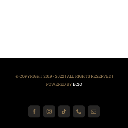
© COPYRIGHT 2019 - 2022 | ALL RIGHTS RESERVED |
POWERED BY
ECIO
Facebook
Instagram
Tiktok
Phone
Email