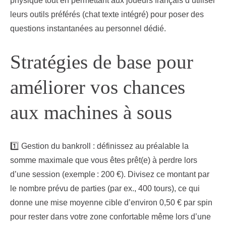
physique tout en permettant aux joueurs français d’utiliser
leurs outils préférés (chat texte intégré) pour poser des
questions instantanées au personnel dédié.
Stratégies de base pour
améliorer vos chances
aux machines à sous
1️⃣ Gestion du bankroll : définissez au préalable la
somme maximale que vous êtes prêt(e) à perdre lors
d’une session (exemple : 200 €). Divisez ce montant par
le nombre prévu de parties (par ex., 400 tours), ce qui
donne une mise moyenne cible d’environ 0,50 € par spin
pour rester dans votre zone confortable même lors d’une