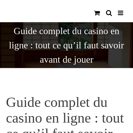
Skip
to
content
Guide complet du casino en
ligne : tout ce qu’il faut savoir
avant de jouer
Guide complet du
casino en ligne : tout