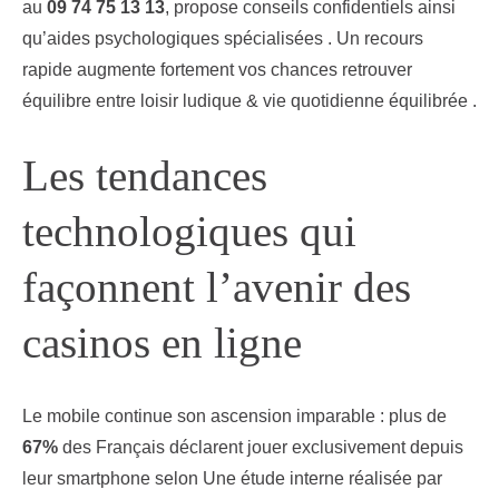
au
09 74 75 13 13
, propose conseils confidentiels ainsi
qu’aides psychologiques spécialisées . Un recours
rapide augmente fortement vos chances retrouver
équilibre entre loisir ludique & vie quotidienne équilibrée .
Les tendances
technologiques qui
façonnent l’avenir des
casinos en ligne
Le mobile continue son ascension imparable : plus de
67%
des Français déclarent jouer exclusivement depuis
leur smartphone selon Une étude interne réalisée par