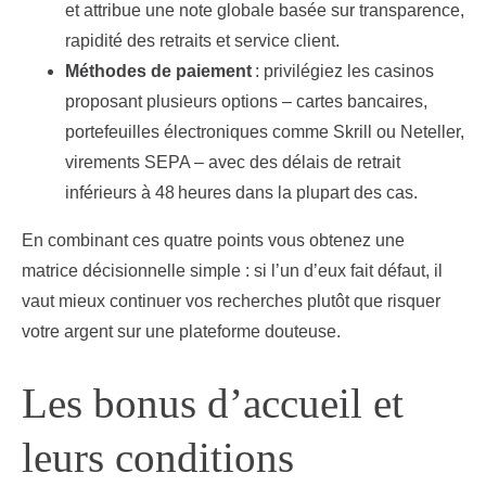
et attribue une note globale basée sur transparence,
rapidité des retraits et service client.
Méthodes de paiement
: privilégiez les casinos
proposant plusieurs options – cartes bancaires,
portefeuilles électroniques comme Skrill ou Neteller,
virements SEPA – avec des délais de retrait
inférieurs à 48 heures dans la plupart des cas.
En combinant ces quatre points vous obtenez une
matrice décisionnelle simple : si l’un d’eux fait défaut, il
vaut mieux continuer vos recherches plutôt que risquer
votre argent sur une plateforme douteuse.
Les bonus d’accueil et
leurs conditions