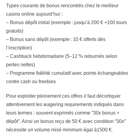
Types courants de bonus rencontrés chez le meilleur
casino online aujourd’hui :
– Bonus dépôt initial (exemple : jusqu’à 200 € +100 tours
gratuits)
– Bonus sans dépôt (exemple : 10 € offerts dès
l’inscription)
– Cashback hebdomadaire (5–12 % retournés selon
pertes nettes)
– Programme fidélité cumulatif avec points échangeables
contre cash ou freebies
Pour exploiter pleinement ces offres il faut décortiquer
attentivement les wagering requirements indiqués dans
leurs termes : souvent exprimés comme “30x bonus +
dépôt”. Ainsi un bonus reçu de 50 € avec condition “30x”
nécessite un volume misé minimum égal à​1500 €.