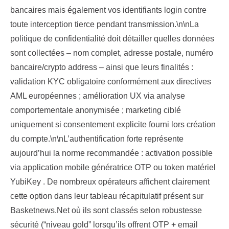
bancaires mais également vos identifiants login contre
toute interception tierce pendant transmission.\n\nLa
politique de confidentialité doit détailler quelles données
sont collectées – nom complet, adresse postale, numéro
bancaire/crypto address – ainsi que leurs finalités :
validation KYC obligatoire conformément aux directives
AML européennes ; amélioration UX via analyse
comportementale anonymisée ; marketing ciblé
uniquement si consentement explicite fourni lors création
du compte.\n\nL’authentification forte représente
aujourd’hui la norme recommandée : activation possible
via application mobile génératrice OTP ou token matériel
YubiKey . De nombreux opérateurs affichent clairement
cette option dans leur tableau récapitulatif présent sur
Basketnews.Net où ils sont classés selon robustesse
sécurité (“niveau gold” lorsqu’ils offrent OTP + email