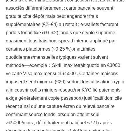
associés diffèrent fortement : carte bancaire souvent
gratuite côté dépôt mais peut engendrer frais
supplémentaires (€2–€4) au retrait ; e-wallets facturent
parfois forfait fixe (€0–€2) tandis que crypto supprime
quasiment tous frais hors spread interne appliqué par
certaines plateformes (~0·25 %).\n\nLimites
quotidiennes/mensuelles typiques varient suivant
méthode — exemple ：Skrill max retrait quotidien €3000
vs carte Visa max mensuel €5000 . Certaines maisons
imposent seuil minimal (€20) surtout lors utilisation crypto
afin couvrir coûts miniers réseau.\n\nKYC lié paiements
exige généralement copie passeport+justificatif domicile
récent ainsi qu’une capture écran du relevé bancaire
confirmant source fonds lorsqu’on atteint seuil
>€5000/mois ; délai traitement habituel ≤72 h après
réception documents complets.\n\nPour éviter refus