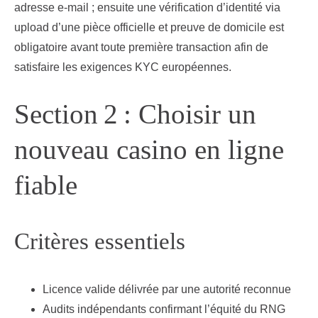
adresse e‑mail ; ensuite une vérification d’identité via
upload d’une pièce officielle et preuve de domicile est
obligatoire avant toute première transaction afin de
satisfaire les exigences KYC européennes.
Section 2 : Choisir un
nouveau casino en ligne
fiable
Critères essentiels
Licence valide délivrée par une autorité reconnue
Audits indépendants confirmant l’équité du RNG