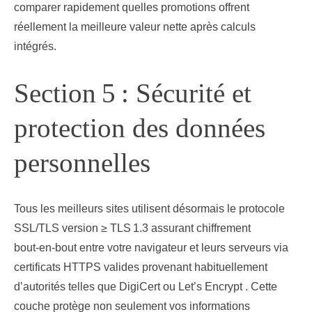
comparer rapidement quelles promotions offrent
réellement la meilleure valeur nette après calculs
intégrés.
Section 5 : Sécurité et
protection des données
personnelles
Tous les meilleurs sites utilisent désormais le protocole
SSL/TLS version ≥ TLS 1.​3 assurant chiffrement
bout‑en‑bout entre votre navigateur et leurs serveurs via
certificats HTTPS valides provenant habituellement
d’autorités telles que DigiCert ou Let’s Encrypt . Cette
couche protège non seulement vos informations