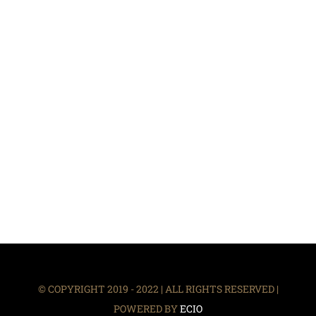
© COPYRIGHT 2019 - 2022 | ALL RIGHTS RESERVED |
POWERED BY
ECIO