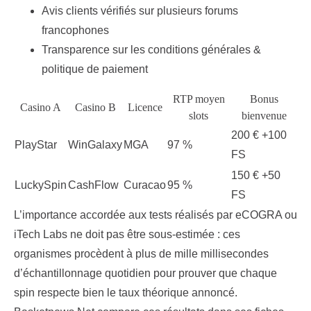
Avis clients vérifiés sur plusieurs forums
francophones
Transparence sur les conditions générales &
politique de paiement
RTP moyen
Bonus
Casino A
Casino B
Licence
slots
bienvenue
200 € +100
PlayStar
WinGalaxy
MGA
97 %
FS
150 € +50
LuckySpin
CashFlow
Curacao
95 %
FS
L’importance accordée aux tests réalisés par eCOGRA ou
iTech Labs ne doit pas être sous‑estimée : ces
organismes procèdent à plus de mille millisecondes
d’échantillonnage quotidien pour prouver que chaque
spin respecte bien le taux théorique annoncé.