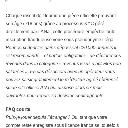
Chaque inscrit doit fournir une pièce officielle prouvant
son âge (>18 ans) grâce au processus KYC géré
directement par l’ANJ ; cette procédure empêche toute
inscription frauduleuse voire sous pseudonyme illégal.
Pour ceux dont les gains dépassent €20 000 annuels il
est recommandé—et parfois obligatoire—de déclarer ces
revenus dans la catégorie « revenus issus d’activités non
salariées ». En cas désaccord avec un opérateur vous
pouvez saisir gratuitement le médiateur agréé référencé
sur le site officiel ANJ qui dispose alors six mois
ouvrables pour rendre sa décision contraignante.
FAQ courte
Puis-je jouer depuis l’étranger ?
Oui tant que votre
compte reste enregistré sous licence française; toutefois