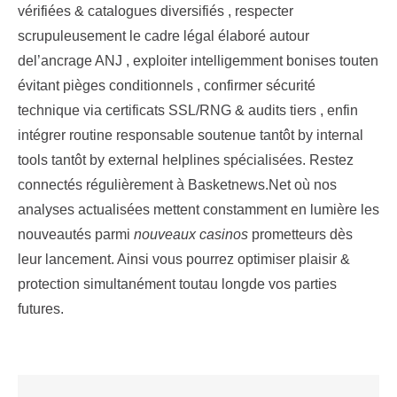
vérifiées & catalogues diversifiés , respecter
scrupuleusement le cadre légal élaboré autour
del’ancrage ANJ , exploiter intelligemment boni­ses touten
évitant pièges conditionnels , confirmer sécurité
technique via certificats SSL/RNG & audits tiers , enfin
intégrer routine responsable soutenue tantôt by internal
tools tantôt by external helplines spécialisées​. Restez
connectés régulièrement à Basketnews.Net où nos
analyses actualisées mettent constamment ​en lumière ​les
nouveautés parmi
nouveaux casinos
prometteurs dès
leur lancement.​ Ainsi vous pourrez optimiser plaisir &
protection simultanément toutau long​de vos parties
futures.​