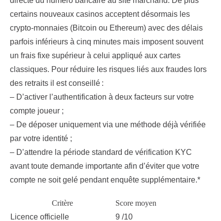
directe du numéro bancaire au site marchand. De plus
certains nouveaux casinos acceptent désormais les
crypto‑monnaies (Bitcoin ou Ethereum) avec des délais
parfois inférieurs à cinq minutes mais imposent souvent
un frais fixe supérieur à celui appliqué aux cartes
classiques. Pour réduire les risques liés aux fraudes lors
des retraits il est conseillé :
– D’activer l’authentification à deux facteurs sur votre
compte joueur ;
– De déposer uniquement via une méthode déjà vérifiée
par votre identité ;
– D’attendre la période standard de vérification KYC
avant toute demande importante afin d’éviter que votre
compte ne soit gelé pendant enquête supplémentaire.*
Critère
Score moyen
Licence officielle
9 /10