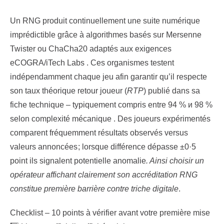
Un RNG produit continuellement une suite numérique
imprédictible grâce à algorithmes basés sur Mersenne
Twister ou ChaCha20 adaptés aux exigences
eCOGRA/iTech Labs . Ces organismes testent
indépendamment chaque jeu afin garantir qu’il respecte
son taux théorique retour joueur (
RTP
) publié dans sa
fiche technique – typiquement compris entre 94 % и 98 %
selon complexité mécanique . Des joueurs expérimentés
comparent fréquemment résultats observés versus
valeurs annoncées ; lorsque différence dépasse ±0·5
point ils signalent potentielle anomalie
. Ainsi choisir un
opérateur affichant clairement son accréditation RNG
constitue première barrière contre triche digitale
.
Checklist – 10 points à vérifier avant votre première mise