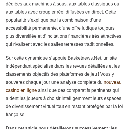
dédiées aux machines à sous, aux tables classiques ou
aux tables avec croupier réel diffusées en direct. Cette
popularité s’explique par la combinaison d’une
accessibilité permanente, d’une offre ludique toujours
plus diversifiée et d’incitations financières très attractives
qui rivalisent avec les salles terrestres traditionnelles.
Sur cette dynamique s’appuie Basketnews.Net, un site
indépendant spécialisé dans les revues détaillées et les
classements objectifs des plateformes de jeu ! Vous y
trouverez chaque jour une analyse complète du
nouveau
casino en ligne
ainsi que des comparatifs pertinents qui
aident les joueurs à choisir intelligemment leurs espaces
de divertissement virtuel tout en restant protégés par la loi
française.
Dans cet article nous détaillerons successivement : les