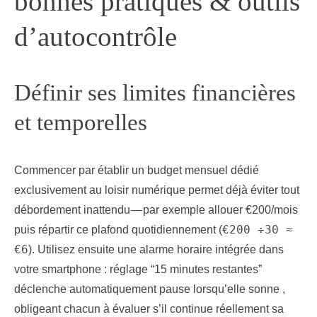
bonnes pratiques & outils
d’autocontrôle
Définir ses limites financières
et temporelles
Commencer par établir un budget mensuel dédié
exclusivement au loisir numérique permet déjà éviter tout
débordement inattendu — par exemple allouer €200/mois
€200 ÷30 ≈
puis répartir ce plafond quotidiennement (
€6
). Utilisez ensuite une alarme horaire intégrée dans
votre smartphone : réglage “15 minutes restantes”
déclenche automatiquement pause lorsqu’elle sonne ,
obligeant chacun à évaluer s’il continue réellement sa