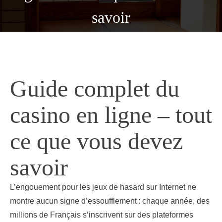
savoir
Guide complet du
casino en ligne – tout
ce que vous devez
savoir
L’engouement pour les jeux de hasard sur Internet ne
montre aucun signe d’essoufflement : chaque année, des
millions de Français s’inscrivent sur des plateformes