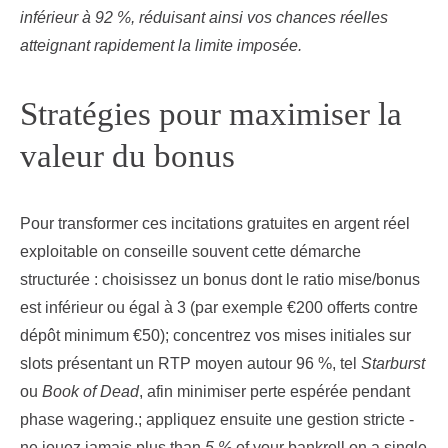
inférieur à 92 %, réduisant ainsi vos chances réelles
atteignant rapidement la limite imposée.
Stratégies pour maximiser la
valeur du bonus
Pour transformer ces incitations gratuites en argent réel
exploitable on conseille souvent cette démarche
structurée : choisissez un bonus dont le ratio mise/bonus
est inférieur ou égal à 3 (par exemple €200 offerts contre
dépôt minimum €50); concentrez vos mises initiales sur
slots présentant un RTP moyen autour 96 %, tel
Starburst
ou
Book of Dead
, afin minimiser perte espérée pendant
phase wagering.; appliquez ensuite une gestion stricte ‑
ne jouez jamais plus than
5 %
of your bankroll on a single