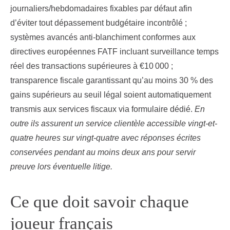
journaliers/hebdomadaires fixables par défaut afin
d’éviter tout dépassement budgétaire incontrôlé ;
systèmes avancés anti‑blanchiment conformes aux
directives européennes FATF incluant surveillance temps
réel des transactions supérieures à €10 000 ;
transparence fiscale garantissant qu’au moins 30 % des
gains supérieurs au seuil légal soient automatiquement
transmis aux services fiscaux via formulaire dédié.
En
outre ils assurent un service clientèle accessible vingt‑et­
quatre heures sur vingt‑quatre avec réponses écrites
conservées pendant au moins deux ans pour servir
preuve lors éventuelle litige.
Ce que doit savoir chaque
joueur français