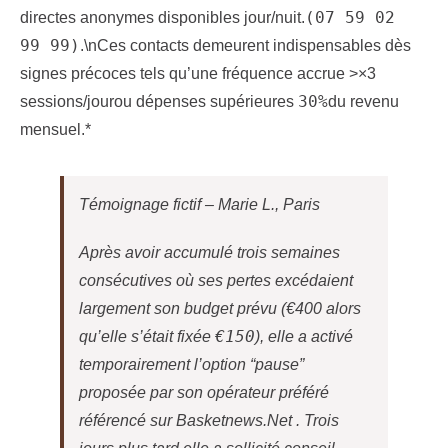
(07 59 02
directes anonymes disponibles jour/nuit.
99 99)
.\nCes contacts demeurent indispensables dès
signes précoces tels qu’une fréquence accrue >×3
30%
sessions/jour​ou dépenses supérieures
du revenu
mensuel.*
Témoignage fictif – Marie L., Paris
Après avoir accumulé trois semaines
consécutives où ses pertes excédaient
largement son budget prévu (€400 alors
€150
qu’elle s’était fixée
), elle a activé
temporairement l’option “pause”
proposée par son opérateur préféré
référencé sur Basketnews.Net . Trois