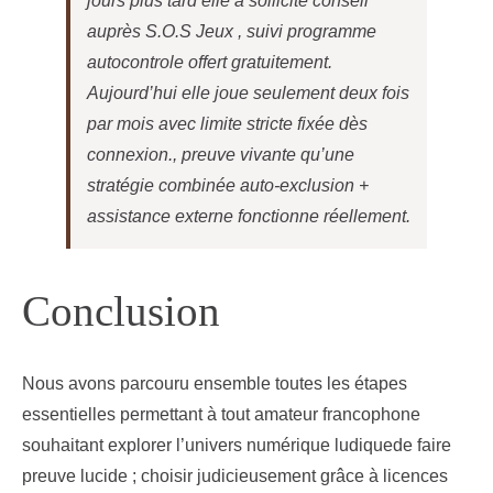
jours plus tard elle a sollicité conseil
auprès S.O.S Jeux , suivi programme
autocontrole offert gratuitement.​
Aujourd’hui elle joue seulement deux fois
par mois avec limite stricte fixée dès
connexion., preuve vivante qu’une
stratégie combinée auto-exclusion +
assistance externe fonctionne réellement.
Conclusion
Nous avons parcouru ensemble toutes les étapes
essentielles permettant à tout amateur francophone
souhaitant explorer l’univers numérique ludique​de faire
preuve lucide ; choisir judicieusement grâce à licences