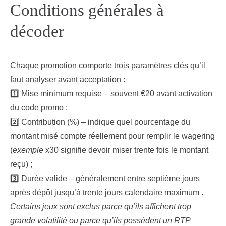
Conditions générales à
décoder
Chaque promotion comporte trois paramètres clés qu’il
faut analyser avant acceptation :
1️⃣ Mise minimum requise – souvent €20 avant activation
du code promo ;
2️⃣ Contribution (%) – indique quel pourcentage du
montant misé compte réellement pour remplir le wagering
(
exemple
x30 signifie devoir miser trente fois le montant
reçu) ;
3️⃣ Durée valide – généralement entre septième jours
après dépôt jusqu’à trente jours calendaire maximum .
Certains jeux sont exclus parce qu’ils affichent trop
grande volatilité ou parce qu’ils possèdent un RTP