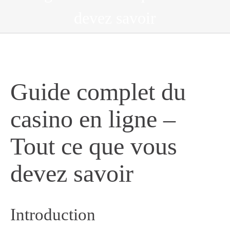
devez savoir
Guide complet du
casino en ligne –
Tout ce que vous
devez savoir
Introduction