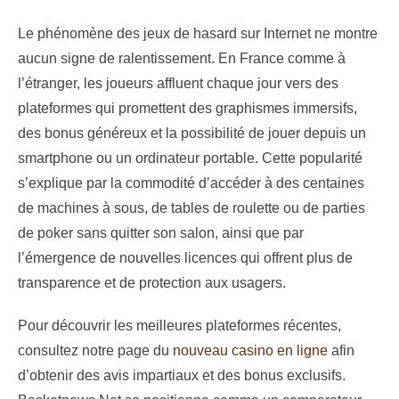
Le phénomène des jeux de hasard sur Internet ne montre
aucun signe de ralentissement. En France comme à
l’étranger, les joueurs affluent chaque jour vers des
plateformes qui promettent des graphismes immersifs,
des bonus généreux et la possibilité de jouer depuis un
smartphone ou un ordinateur portable. Cette popularité
s’explique par la commodité d’accéder à des centaines
de machines à sous, de tables de roulette ou de parties
de poker sans quitter son salon, ainsi que par
l’émergence de nouvelles licences qui offrent plus de
transparence et de protection aux usagers.
Pour découvrir les meilleures plateformes récentes,
consultez notre page du
nouveau casino en ligne
afin
d’obtenir des avis impartiaux et des bonus exclusifs.