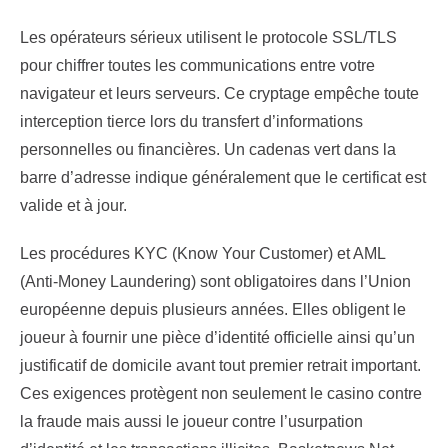
Les opérateurs sérieux utilisent le protocole SSL/TLS
pour chiffrer toutes les communications entre votre
navigateur et leurs serveurs. Ce cryptage empêche toute
interception tierce lors du transfert d’informations
personnelles ou financières. Un cadenas vert dans la
barre d’adresse indique généralement que le certificat est
valide et à jour.
Les procédures KYC (Know Your Customer) et AML
(Anti‑Money Laundering) sont obligatoires dans l’Union
européenne depuis plusieurs années. Elles obligent le
joueur à fournir une pièce d’identité officielle ainsi qu’un
justificatif de domicile avant tout premier retrait important.
Ces exigences protègent non seulement le casino contre
la fraude mais aussi le joueur contre l’usurpation