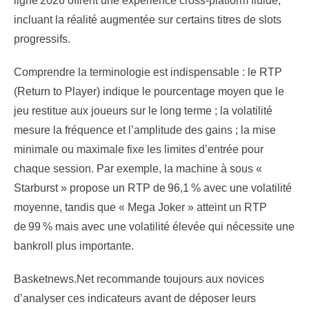
ligne 2026 offrent une expérience cross‑platform fluide,
incluant la réalité augmentée sur certains titres de slots
progressifs.
Comprendre la terminologie est indispensable : le RTP
(Return to Player) indique le pourcentage moyen que le
jeu restitue aux joueurs sur le long terme ; la volatilité
mesure la fréquence et l’amplitude des gains ; la mise
minimale ou maximale fixe les limites d’entrée pour
chaque session. Par exemple, la machine à sous «
Starburst » propose un RTP de 96,1 % avec une volatilité
moyenne, tandis que « Mega Joker » atteint un RTP
de 99 % mais avec une volatilité élevée qui nécessite une
bankroll plus importante.
Basketnews.Net recommande toujours aux novices
d’analyser ces indicateurs avant de déposer leurs