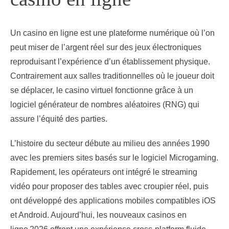
Un casino en ligne est une plateforme numérique où l’on
peut miser de l’argent réel sur des jeux électroniques
reproduisant l’expérience d’un établissement physique.
Contrairement aux salles traditionnelles où le joueur doit
se déplacer, le casino virtuel fonctionne grâce à un
logiciel générateur de nombres aléatoires (RNG) qui
assure l’équité des parties.
L’histoire du secteur débute au milieu des années 1990
avec les premiers sites basés sur le logiciel Microgaming.
Rapidement, les opérateurs ont intégré le streaming
vidéo pour proposer des tables avec croupier réel, puis
ont développé des applications mobiles compatibles iOS
et Android. Aujourd’hui, les nouveaux casinos en