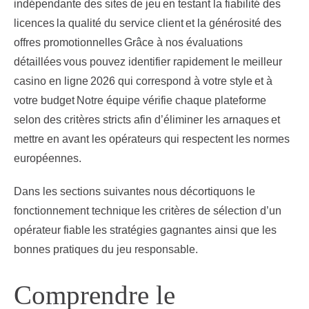
indépendante des sites de jeu en testant la fiabilité des
licences la qualité du service client et la générosité des
offres promotionnelles Grâce à nos évaluations
détaillées vous pouvez identifier rapidement le meilleur
casino en ligne 2026 qui correspond à votre style et à
votre budget Notre équipe vérifie chaque plateforme
selon des critères stricts afin d’éliminer les arnaques et
mettre en avant les opérateurs qui respectent les normes
européennes.
Dans les sections suivantes nous décortiquons le
fonctionnement technique les critères de sélection d’un
opérateur fiable les stratégies gagnantes ainsi que les
bonnes pratiques du jeu responsable.
Comprendre le