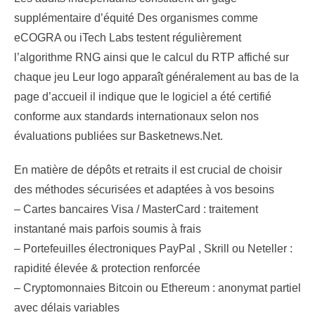
supplémentaire d’équité Des organismes comme
eCOGRA ou iTech Labs testent régulièrement
l’algorithme RNG ainsi que le calcul du RTP affiché sur
chaque jeu Leur logo apparaît généralement au bas de la
page d’accueil il indique que le logiciel a été certifié
conforme aux standards internationaux selon nos
évaluations publiées sur Basketnews.Net.
En matière de dépôts et retraits il est crucial de choisir
des méthodes sécurisées et adaptées à vos besoins
– Cartes bancaires Visa / MasterCard : traitement
instantané mais parfois soumis à frais
– Portefeuilles électroniques PayPal , Skrill ou Neteller :
rapidité élevée & protection renforcée
– Cryptomonnaies Bitcoin ou Ethereum : anonymat partiel
avec délais variables