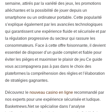
semaine, attirés par la variété des jeux, les promotions
alléchantes et la possibilité de jouer depuis un
smartphone ou un ordinateur portable. Cette popularité
s’explique également par les avancées technologiques
qui garantissent une expérience fluide et sécurisée et par
la régulation progressive du secteur qui rassure les
consommateurs. Face à cette offre foisonnante, il devient
essentiel de disposer d’un guide complet et fiable pour
éviter les pièges et maximiser le plaisir de jeu Ce guide
vous accompagnera pas à pas dans le choix des
plateformes la compréhension des règles et l’élaboration
de stratégies gagnantes.
Découvrez le
nouveau casino en ligne
recommandé par
nos experts pour une expérience sécurisée et ludique.
Basketnews.Net se spécialise dans l’analyse