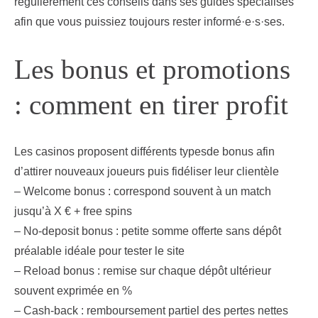
régulièrement ces conseils dans ses guides spécialisés
afin que vous puissiez toujours rester informé·e·s·ses​.
Les bonus et promotions
: comment en tirer profit
Les casinos proposent différents typesde bonus afin
d’attirer nouveaux joueurs puis fidéliser leur clientèle​
– Welcome bonus : correspond souvent à un match
jusqu’à X € + free spins
– No‑deposit bonus : petite somme offerte sans dépôt
préalable idéale pour tester le site
– Reload bonus : remise sur chaque dépôt ultérieur
souvent exprimée en %
– Cash‑back : remboursement partiel des pertes nettes