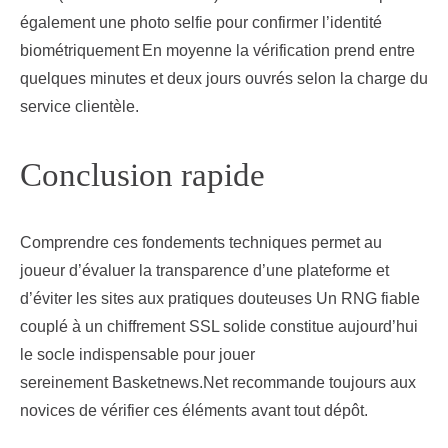
également une photo selfie pour confirmer l’identité
biométriquement En moyenne la vérification prend entre
quelques minutes et deux jours ouvrés selon la charge du
service clientèle.
Conclusion rapide
Comprendre ces fondements techniques permet au
joueur d’évaluer la transparence d’une plateforme et
d’éviter les sites aux pratiques douteuses Un RNG fiable
couplé à un chiffrement SSL solide constitue aujourd’hui
le socle indispensable pour jouer
sereinement Basketnews.Net recommande toujours aux
novices de vérifier ces éléments avant tout dépôt.