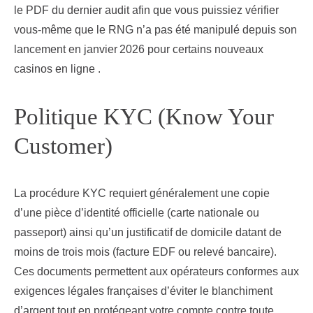
le PDF du dernier audit afin que vous puissiez vérifier
vous‑même que le RNG n’a pas été manipulé depuis son
lancement en janvier 2026 pour certains nouveaux
casinos en ligne .
Politique KYC (Know Your
Customer)
La procédure KYC requiert généralement une copie
d’une pièce d’identité officielle (carte nationale ou
passeport) ainsi qu’un justificatif de domicile datant de
moins de trois mois (facture EDF ou relevé bancaire).
Ces documents permettent aux opérateurs conformes aux
exigences légales françaises d’éviter le blanchiment
d’argent tout en protégeant votre compte contre toute