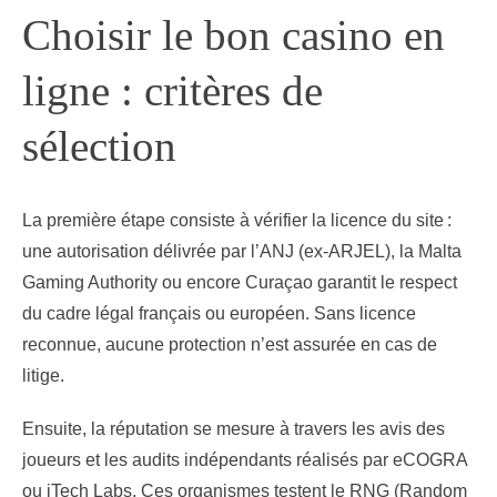
Choisir le bon casino en
ligne : critères de
sélection
La première étape consiste à vérifier la licence du site :
une autorisation délivrée par l’ANJ (ex‑ARJEL), la Malta
Gaming Authority ou encore Curaçao garantit le respect
du cadre légal français ou européen. Sans licence
reconnue, aucune protection n’est assurée en cas de
litige.
Ensuite, la réputation se mesure à travers les avis des
joueurs et les audits indépendants réalisés par eCOGRA
ou iTech Labs. Ces organismes testent le RNG (Random