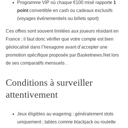
Programme VIP où chaque €100 misé rapporte
1
point
convertible en cash ou cadeaux exclusifs
(voyages événementiels ou billets sport)
Ces offres sont souvent limitées aux joueurs résidant en
France ; il faut donc vérifier que votre compte est bien
géolocalisé dans l’hexagone avant d’accepter une
promotion spécifique proposée par Basketnews.Net lors
de ses comparatifs mensuels .
Conditions à surveiller
attentivement
Jeux éligibles au wagering : généralement slots
uniquement ; tables comme blackjack ou roulette