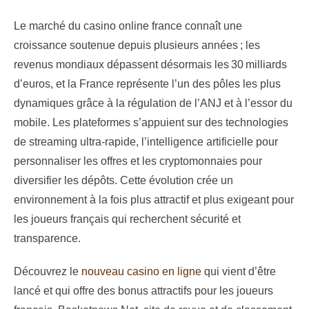
Le marché du casino online france connaît une
croissance soutenue depuis plusieurs années ; les
revenus mondiaux dépassent désormais les 30 milliards
d’euros, et la France représente l’un des pôles les plus
dynamiques grâce à la régulation de l’ANJ et à l’essor du
mobile. Les plateformes s’appuient sur des technologies
de streaming ultra‑rapide, l’intelligence artificielle pour
personnaliser les offres et les cryptomonnaies pour
diversifier les dépôts. Cette évolution crée un
environnement à la fois plus attractif et plus exigeant pour
les joueurs français qui recherchent sécurité et
transparence.
Découvrez le
nouveau casino en ligne
qui vient d’être
lancé et qui offre des bonus attractifs pour les joueurs