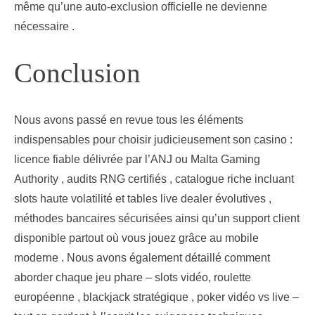
même qu’une auto‑exclusion officielle ne devienne
nécessaire .
Conclusion
Nous avons passé en revue tous les éléments
indispensables pour choisir judicieusement son casino :
licence fiable délivrée par l’ANJ ou Malta Gaming
Authority , audits RNG certifiés , catalogue riche incluant
slots haute volatilité et tables live dealer évolutives ,
méthodes bancaires sécurisées ainsi qu’un support client
disponible partout où vous jouez grâce au mobile
moderne . Nous avons également détaillé comment
aborder chaque jeu phare – slots vidéo, roulette
européenne , blackjack stratégique , poker vidéo vs live –