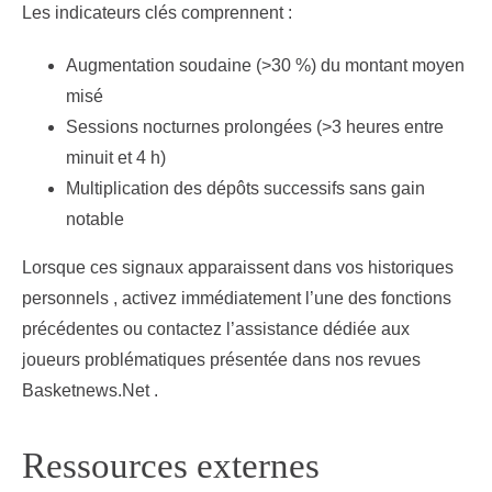
Les indicateurs clés comprennent :
Augmentation soudaine (>30 %) du montant moyen
misé
Sessions nocturnes prolongées (>3 heures entre
minuit et 4 h)
Multiplication des dépôts successifs sans gain
notable
Lorsque ces signaux apparaissent dans vos historiques
personnels , activez immédiatement l’une des fonctions
précédentes ou contactez l’assistance dédiée aux
joueurs problématiques présentée dans nos revues
Basketnews.Net .
Ressources externes