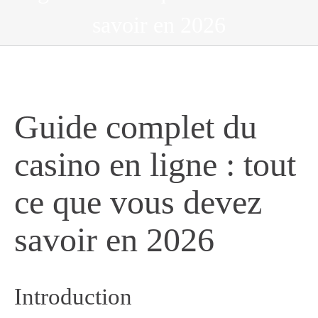
savoir en 2026
Guide complet du
casino en ligne : tout
ce que vous devez
savoir en 2026
Introduction