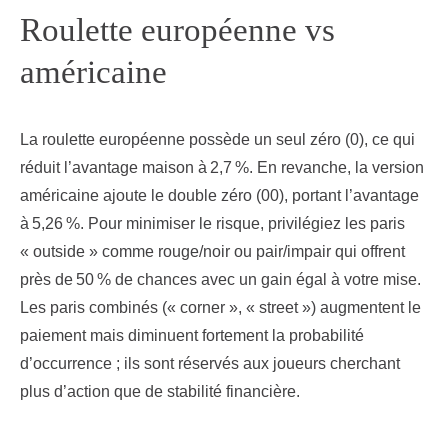
Roulette européenne vs
américaine
La roulette européenne possède un seul zéro (0), ce qui
réduit l’avantage maison à 2,7 %. En revanche, la version
américaine ajoute le double zéro (00), portant l’avantage
à 5,26 %. Pour minimiser le risque, privilégiez les paris
« outside » comme rouge/noir ou pair/impair qui offrent
près de 50 % de chances avec un gain égal à votre mise.
Les paris combinés (« corner », « street ») augmentent le
paiement mais diminuent fortement la probabilité
d’occurrence ; ils sont réservés aux joueurs cherchant
plus d’action que de stabilité financière.