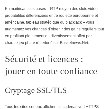
En maîtrisant ces bases – RTP moyen des slots vidéo,
probabilités différenciées entre roulette européenne et
américaine, tableau stratégique du blackjack – vous
augmentez vos chances d’obtenir des gains réguliers tout
en profitant pleinement du divertissement offert par
chaque jeu phare répertorié sur Basketnews.Net.
Sécurité et licences :
jouer en toute confiance
Cryptage SSL/TLS
Tous les sites sérieux affichent le cadenas vert HTTPS