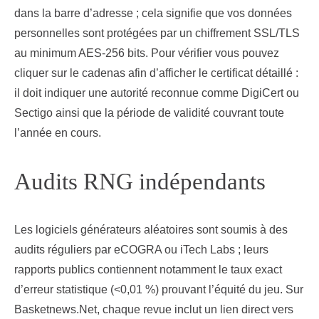
dans la barre d’adresse ; cela signifie que vos données
personnelles sont protégées par un chiffrement SSL/TLS
au minimum AES‑256 bits. Pour vérifier vous pouvez
cliquer sur le cadenas afin d’afficher le certificat détaillé :
il doit indiquer une autorité reconnue comme DigiCert ou
Sectigo ainsi que la période de validité couvrant toute
l’année en cours.
Audits RNG indépendants
Les logiciels générateurs aléatoires sont soumis à des
audits réguliers par eCOGRA ou iTech Labs ; leurs
rapports publics contiennent notamment le taux exact
d’erreur statistique (<0,01 %) prouvant l’équité du jeu. Sur
Basketnews.Net, chaque revue inclut un lien direct vers