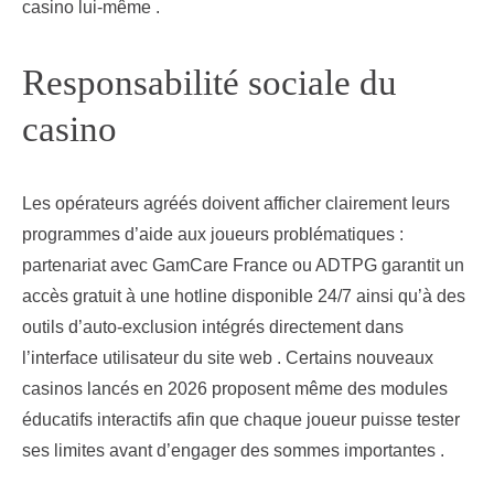
casino lui‑même .
Responsabilité sociale du
casino
Les opérateurs agréés doivent afficher clairement leurs
programmes d’aide aux joueurs problématiques :
partenariat avec GamCare France ou ADTPG garantit un
accès gratuit à une hotline disponible 24/7 ainsi qu’à des
outils d’auto‑exclusion intégrés directement dans
l’interface utilisateur du site web . Certains nouveaux
casinos lancés en 2026 proposent même des modules
éducatifs interactifs afin que chaque joueur puisse tester
ses limites avant d’engager des sommes importantes .