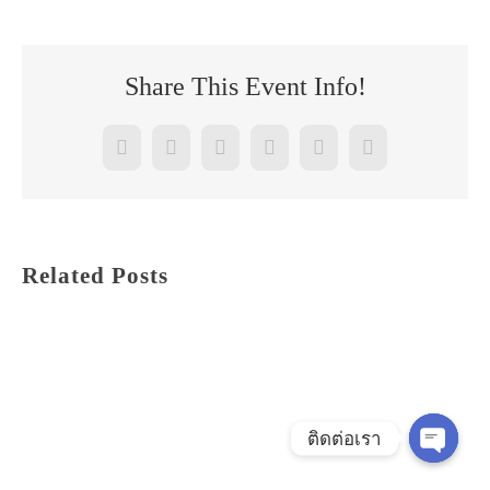
Share This Event Info!
Facebook
Twitter
Reddit
LinkedIn
WhatsApp
Pinterest
Related Posts
ติดต่อเรา