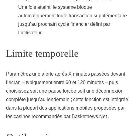
Une fois atteint, le système bloque
automatiquement toute transaction supplémentaire
jusqu’au prochain cycle financier défini par
l’utilisateur .
Limite temporelle
Paramétrez une alerte après X minutes passées devant
l’écran – typiquement entre 60 et 120 minutes – puis
choisissez soit une pause forcée soit une déconnexion
complète jusqu’au lendemain ; cette fonction est intégrée
dans la plupart des applications mobiles proposées par
les casinos recommandés par Basketnews.Net .