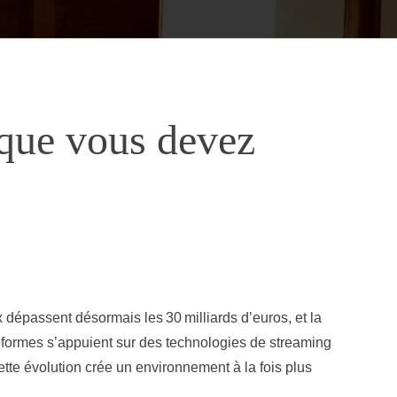
 que vous devez
dépassent désormais les 30 milliards d’euros, et la
teformes s’appuient sur des technologies de streaming
 Cette évolution crée un environnement à la fois plus