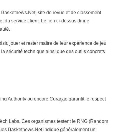
is. Basketnews.Net, site de revue et de classement
 du service client. Le lien ci‑dessus dirige
auté.
isir, jouer et rester maître de leur expérience de jeu
 la sécurité technique ainsi que des outils concrets
ming Authority ou encore Curaçao garantit le respect
u iTech Labs. Ces organismes testent le RNG (Random
revues Basketnews.Net indique généralement un