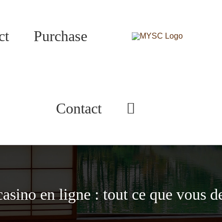
ct
Purchase
Contact
asino en ligne : tout ce que vous d