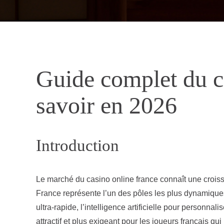
Guide complet du ca
savoir en 2026
Introduction
Le marché du casino online france connaît une crois
France représente l’un des pôles les plus dynamiques
ultra‑rapide, l’intelligence artificielle pour personna
attractif et plus exigeant pour les joueurs français qu