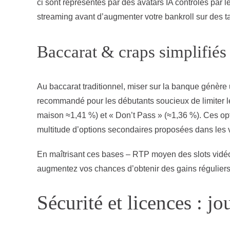
ci sont représentés par des avatars IA contrôlés par
streaming avant d’augmenter votre bankroll sur des t
Baccarat & craps simplifiés
Au baccarat traditionnel, miser sur la banque génère
recommandé pour les débutants soucieux de limiter le
maison ≈1,41 %) et « Don’t Pass » (≈1,36 %). Ces opt
multitude d’options secondaires proposées dans les
En maîtrisant ces bases – RTP moyen des slots vidéo,
augmentez vos chances d’obtenir des gains réguliers 
Sécurité et licences : j