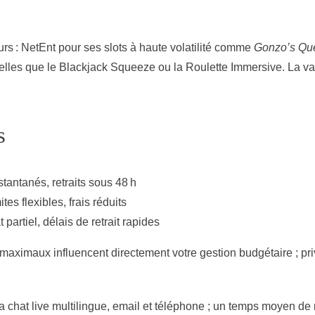
urs : NetEnt pour ses slots à haute volatilité comme
Gonzo’s Qu
 telles que le Blackjack Squeeze ou la Roulette Immersive. La va
s
tantanés, retraits sous 48 h
ites flexibles, frais réduits
artiel, délais de retrait rapides
maximaux influencent directement votre gestion budgétaire ; priv
via chat live multilingue, email et téléphone ; un temps moyen d