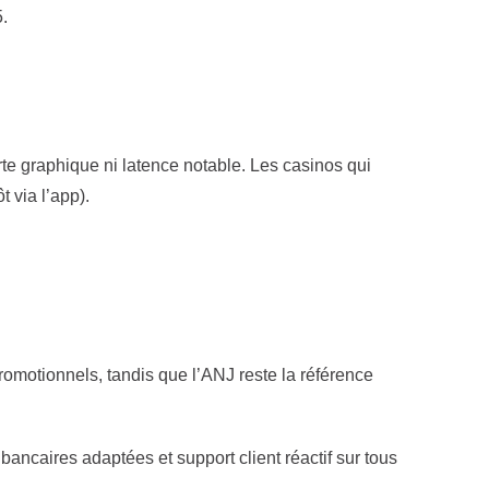
.
e graphique ni latence notable. Les casinos qui
 via l’app).
omotionnels, tandis que l’ANJ reste la référence
bancaires adaptées et support client réactif sur tous