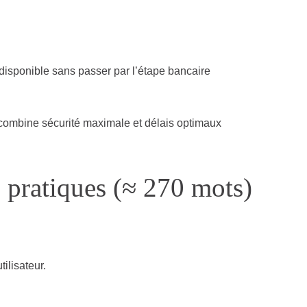
 disponible sans passer par l’étape bancaire
 combine sécurité maximale et délais optimaux
s pratiques (≈ 270 mots)
ilisateur.