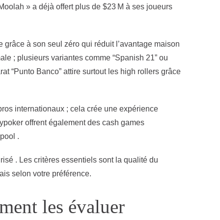
oolah » a déjà offert plus de $23 M à ses joueurs
e grâce à son seul zéro qui réduit l’avantage maison
male ; plusieurs variantes comme “Spanish 21” ou
t “Punto Banco” attire surtout les high rollers grâce
ros internationaux ; cela crée une expérience
artypoker offrent également des cash games
pool .
sé . Les critères essentiels sont la qualité du
lais selon votre préférence.
ment les évaluer