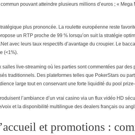
 commun pouvant atteindre plusieurs millions d’euros ; « Mega M
tratégique plus prononcée. La roulette européenne reste favorit
propose un RTP proche de 99 % lorsqu’on suit la stratégie opti
t avec leurs taux respectifs d’avantage du croupier. Le baccara
e (<1%).
salles live‑streaming où les parties sont commentées par des p
visés traditionnels. Des plateformes telles que PokerStars ou p
ence large tout en conservant une forte liquidité du pool prize‑
produisent l’ambiance d’un vrai casino via un flux vidéo HD sécuri
/voix et la disponibilité multilingue des dealers français ou ang
’accueil et promotions : com