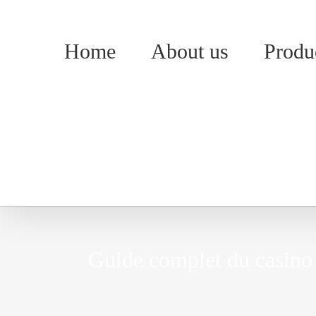
Skip
to
Home
About us
Produ
content
Guide complet du casino 