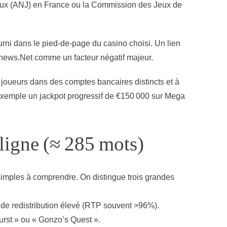
Jeux (ANJ) en France ou la Commission des Jeux de
fourni dans le pied‑de‑page du casino choisi. Un lien
etnews.Net comme un facteur négatif majeur.
ds joueurs dans des comptes bancaires distincts et à
 exemple un jackpot progressif de €150 000 sur Mega
 ligne (≈ 285 mots)
simples à comprendre. On distingue trois grandes
 de redistribution élevé (RTP souvent >96%).
urst » ou « Gonzo’s Quest ».