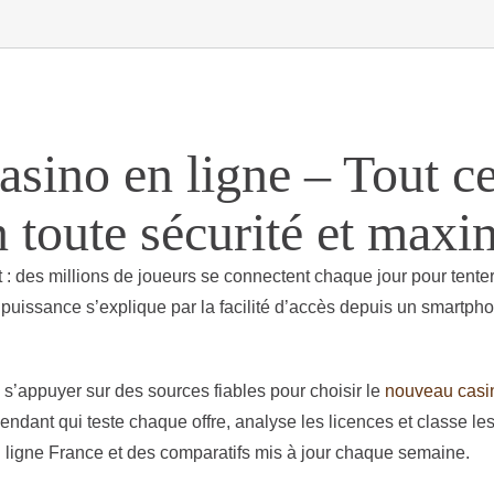
asino en ligne – Tout c
n toute sécurité et maxi
: des millions de joueurs se connectent chaque jour pour tenter
puissance s’explique par la facilité d’accès depuis un smartphone
de s’appuyer sur des sources fiables pour choisir le
nouveau casin
ant qui teste chaque offre, analyse les licences et classe les 
n ligne France et des comparatifs mis à jour chaque semaine.