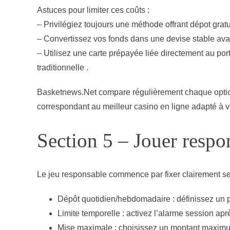
Astuces pour limiter ces coûts :
– Privilégiez toujours une méthode offrant dépot gratui
– Convertissez vos fonds dans une devise stable avan
– Utilisez une carte prépayée liée directement au por
traditionnelle .
Basketnews.Net compare régulièrement chaque option 
correspondant au meilleur casino en ligne adapté à vot
Section 5 – Jouer respo
Le jeu responsable commence par fixer clairement ses
Dépôt quotidien/hebdomadaire : définissez un p
Limite temporelle : activez l’alarme session apr
Mise maximale : choisissez un montant maximum 