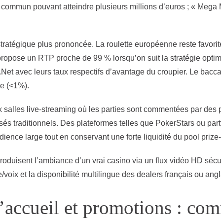
 commun pouvant atteindre plusieurs millions d’euros ; « Mega M
tratégique plus prononcée. La roulette européenne reste favorit
propose un RTP proche de 99 % lorsqu’on suit la stratégie opti
t avec leurs taux respectifs d’avantage du croupier. Le baccara
e (<1%).
salles live‑streaming où les parties sont commentées par des p
visés traditionnels. Des plateformes telles que PokerStars ou p
ence large tout en conservant une forte liquidité du pool prize‑
produisent l’ambiance d’un vrai casino via un flux vidéo HD sécuri
/voix et la disponibilité multilingue des dealers français ou ang
’accueil et promotions : com