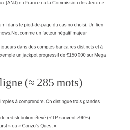
Jeux (ANJ) en France ou la Commission des Jeux de
fourni dans le pied‑de‑page du casino choisi. Un lien
etnews.Net comme un facteur négatif majeur.
ds joueurs dans des comptes bancaires distincts et à
 exemple un jackpot progressif de €150 000 sur Mega
 ligne (≈ 285 mots)
simples à comprendre. On distingue trois grandes
 de redistribution élevé (RTP souvent >96%).
urst » ou « Gonzo’s Quest ».