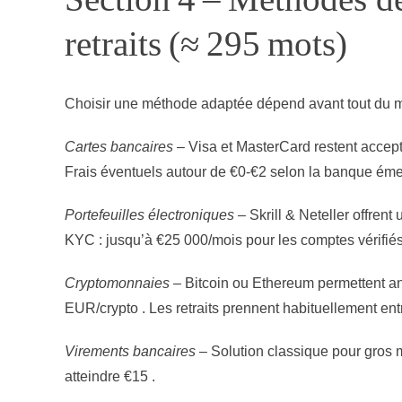
retraits (≈ 295 mots)
Choisir une méthode adaptée dépend avant tout du mo
Cartes bancaires
– Visa et MasterCard restent accept
Frais éventuels autour de €0‑€2 selon la banque émet
Portefeuilles électroniques
– Skrill & Neteller offrent
KYC : jusqu’à €25 000/mois pour les comptes vérifiés
Cryptomonnaies
– Bitcoin ou Ethereum permettent an
EUR/crypto . Les retraits prennent habituellement e
Virements bancaires
– Solution classique pour gros mo
atteindre €15 .