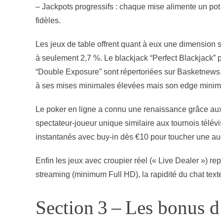
– Jackpots progressifs : chaque mise alimente un pot
fidèles.
Les jeux de table offrent quant à eux une dimension s
à seulement 2,7 %. Le blackjack “Perfect Blackjack” 
“Double Exposure” sont répertoriées sur Basketnews.Ne
à ses mises minimales élevées mais son edge minim
Le poker en ligne a connu une renaissance grâce aux 
spectateur‑joueur unique similaire aux tournois télé
instantanés avec buy‑in dès €10 pour toucher une audi
Enfin les jeux avec croupier réel (« Live Dealer ») re
streaming (minimum Full HD), la rapidité du chat texte
Section 3 – Les bonus d