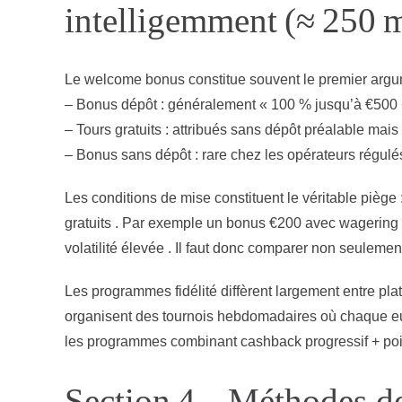
intelligemment (≈ 250 
Le welcome bonus constitue souvent le premier argume
– Bonus dépôt : généralement « 100 % jusqu’à €500 + 
– Tours gratuits : attribués sans dépôt préalable mais 
– Bonus sans dépôt : rare chez les opérateurs régulés m
Les conditions de mise constituent le véritable piège
gratuits . Par exemple un bonus €200 avec wagering ×
volatilité élevée . Il faut donc comparer non seulement
Les programmes fidélité diffèrent largement entre pla
organisent des tournois hebdomadaires où chaque eur
les programmes combinant cashback progressif + poin
Section 4 – Méthodes de