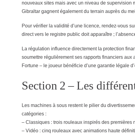
nouveaux sites mais avec un niveau de supervision m
Gibraltar gagnent également du terrain auprès du mei
Pour vérifier la validité d’une licence, rendez‑vous su
direct vers le registre public doit apparaître ; l’ab
La régulation influence directement la protection fina
soumettre régulièrement ses rapports financiers aux 
Fortune – le joueur bénéficie d’une garantie légale d’
Section 2 – Les différen
Les machines à sous restent le pilier du divertissem
catégories :
– Classiques : trois rouleaux inspirés des premières
– Vidéo : cinq rouleaux avec animations haute défini