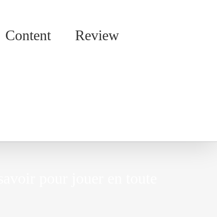
Content
Review
avoir pour jouer en toute