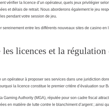
érifier la licence d’un opérateur, quels jeux privilégier selon 
es et délais de retrait. Nous aborderons également le jeu resp
es pendant votre session de jeu.
r sereinement entre les différents nouveaux sites de casino en
es licences et la régulation
se un opérateur à proposer ses services dans une juridiction do
ourquoi la licence constitue le premier critère d’évaluation sur
lta Gaming Authority (MGA), réputée pour son cadre fiscal attrac
 en matière de lutte contre le blanchiment d’argent ; ainsi q