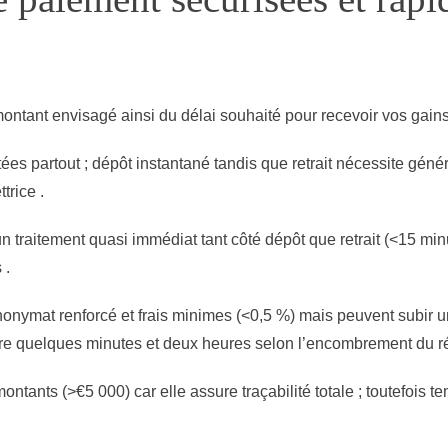
ntant envisagé ainsi du délai souhaité pour recevoir vos gains
ées partout ; dépôt instantané tandis que retrait nécessite gén
trice .
 un traitement quasi immédiat tant côté dépôt que retrait (<15 min
 .
onymat renforcé et frais minimes (<0,5 %) mais peuvent subir u
ntre quelques minutes et deux heures selon l’encombrement du r
ntants (>€5 000) car elle assure traçabilité totale ; toutefois 