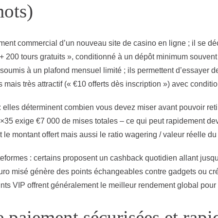
mots)
nt commercial d’un nouveau site de casino en ligne ; il se décl
200 tours gratuits », conditionné à un dépôt minimum souvent f
soumis à un plafond mensuel limité ; ils permettent d’essayer des
ais très attractif (« €10 offerts dès inscription ») avec conditio
 : elles déterminent combien vous devez miser avant pouvoir ret
35 exige €7 000 de mises totales – ce qui peut rapidement dev
 le montant offert mais aussi le ratio wagering / valeur réelle du
teformes : certains proposent un cashback quotidien allant jusqu
o misé génère des points échangeables contre gadgets ou crédi
ts VIP offrent généralement le meilleur rendement global pour
 paiement sécurisées et rapid