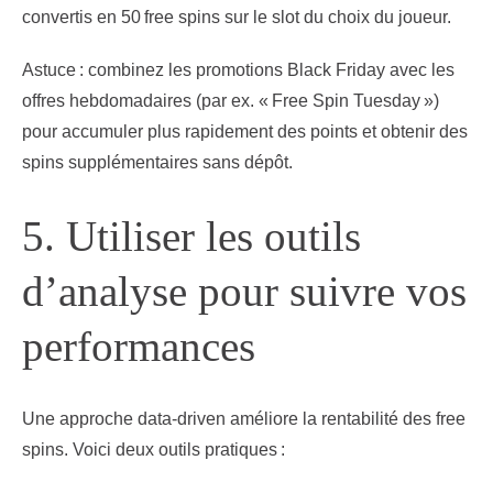
convertis en 50 free spins sur le slot du choix du joueur.
Astuce : combinez les promotions Black Friday avec les
offres hebdomadaires (par ex. « Free Spin Tuesday »)
pour accumuler plus rapidement des points et obtenir des
spins supplémentaires sans dépôt.
5. Utiliser les outils
d’analyse pour suivre vos
performances
Une approche data‑driven améliore la rentabilité des free
spins. Voici deux outils pratiques :