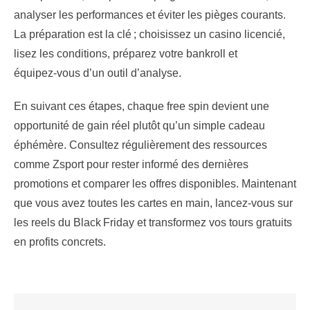
analyser les performances et éviter les pièges courants.
La préparation est la clé ; choisissez un casino licencié,
lisez les conditions, préparez votre bankroll et
équipez‑vous d’un outil d’analyse.
En suivant ces étapes, chaque free spin devient une
opportunité de gain réel plutôt qu’un simple cadeau
éphémère. Consultez régulièrement des ressources
comme Zsport pour rester informé des dernières
promotions et comparer les offres disponibles. Maintenant
que vous avez toutes les cartes en main, lancez‑vous sur
les reels du Black Friday et transformez vos tours gratuits
en profits concrets.