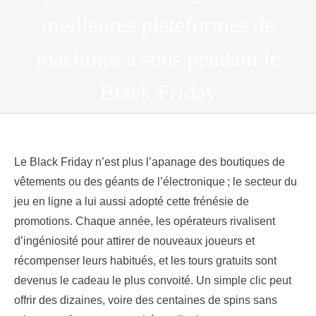
meilleures plateformes de
machines à sous pendant le
Black Friday
Le Black Friday n’est plus l’apanage des boutiques de
vêtements ou des géants de l’électronique ; le secteur du
jeu en ligne a lui aussi adopté cette frénésie de
promotions. Chaque année, les opérateurs rivalisent
d’ingéniosité pour attirer de nouveaux joueurs et
récompenser leurs habitués, et les tours gratuits sont
devenus le cadeau le plus convoité. Un simple clic peut
offrir des dizaines, voire des centaines de spins sans