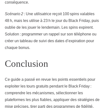
conséquence.
Scénario 2
: Une utilisatrice reçoit 100 spins valables
48 h, mais les utilise à 23 h le jour du Black Friday, puis
oublie de les jouer le lendemain. Les spins expirent.
Solution : programmer un rappel sur son téléphone ou
créer un tableau de suivi des dates d’expiration pour
chaque bonus.
Conclusion
Ce guide a passé en revue les points essentiels pour
exploiter les tours gratuits pendant le Black Friday :
comprendre les mécanismes, sélectionner les
plateformes les plus fiables, appliquer des stratégies de
mise précises, tirer parti des programmes de fidélité,