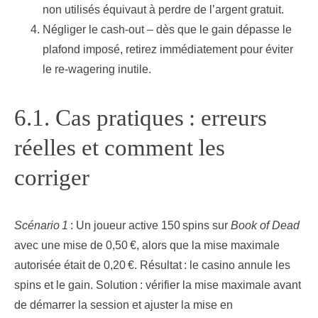
non utilisés équivaut à perdre de l’argent gratuit.
Négliger le cash‑out – dès que le gain dépasse le
plafond imposé, retirez immédiatement pour éviter
le re‑wagering inutile.
6.1. Cas pratiques : erreurs
réelles et comment les
corriger
Scénario 1
: Un joueur active 150 spins sur
Book of Dead
avec une mise de 0,50 €, alors que la mise maximale
autorisée était de 0,20 €. Résultat : le casino annule les
spins et le gain. Solution : vérifier la mise maximale avant
de démarrer la session et ajuster la mise en