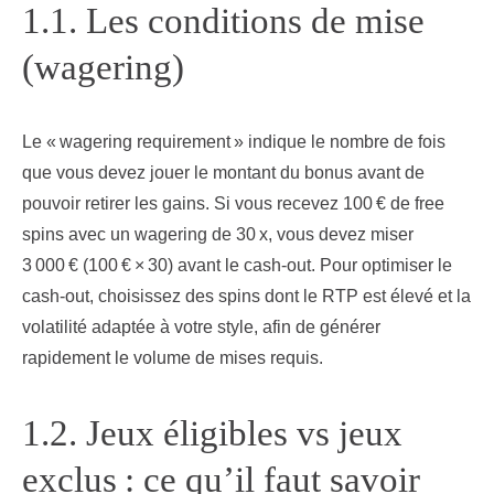
1.1. Les conditions de mise
(wagering)
Le « wagering requirement » indique le nombre de fois
que vous devez jouer le montant du bonus avant de
pouvoir retirer les gains. Si vous recevez 100 € de free
spins avec un wagering de 30 x, vous devez miser
3 000 € (100 € × 30) avant le cash‑out. Pour optimiser le
cash‑out, choisissez des spins dont le RTP est élevé et la
volatilité adaptée à votre style, afin de générer
rapidement le volume de mises requis.
1.2. Jeux éligibles vs jeux
exclus : ce qu’il faut savoir