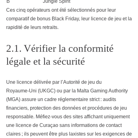
B
Jungle Spirit
Ces cinq opérateurs ont été sélectionnés pour leur
comparatif de bonus Black Friday, leur licence de jeu et la
rapidité de leurs retraits.
2.1. Vérifier la conformité
légale et la sécurité
Une licence délivrée par l’Autorité de jeu du
Royaume‑Uni (UKGC) ou par la Malta Gaming Authority
(MGA) assure un cadre réglementaire strict : audits
financiers, protection des données et procédures de jeu
responsable. Méfiez‑vous des sites affichant uniquement
une licence de Curaçao sans informations de contact
claires ; ils peuvent être plus laxistes sur les exigences de