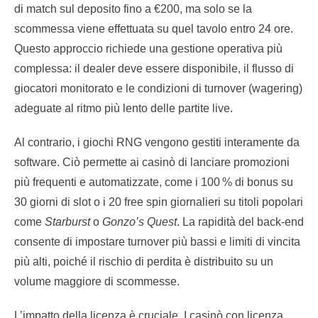
di match sul deposito fino a €200, ma solo se la
scommessa viene effettuata su quel tavolo entro 24 ore.
Questo approccio richiede una gestione operativa più
complessa: il dealer deve essere disponibile, il flusso di
giocatori monitorato e le condizioni di turnover (wagering)
adeguate al ritmo più lento delle partite live.
Al contrario, i giochi RNG vengono gestiti interamente da
software. Ciò permette ai casinò di lanciare promozioni
più frequenti e automatizzate, come i 100 % di bonus su
30 giorni di slot o i 20 free spin giornalieri su titoli popolari
come
Starburst
o
Gonzo’s Quest
. La rapidità del back‑end
consente di impostare turnover più bassi e limiti di vincita
più alti, poiché il rischio di perdita è distribuito su un
volume maggiore di scommesse.
L’impatto della licenza è cruciale. I casinò con licenza