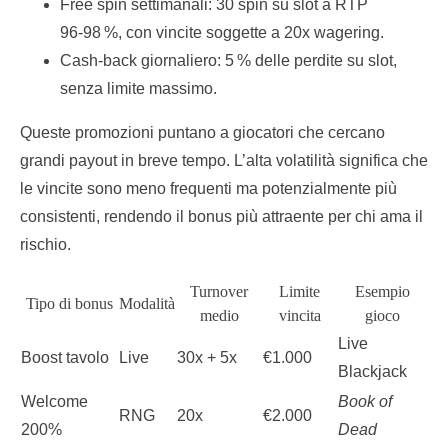
Free spin settimanali: 30 spin su slot a RTP
96‑98 %, con vincite soggette a 20x wagering.
Cash‑back giornaliero: 5 % delle perdite su slot,
senza limite massimo.
Queste promozioni puntano a giocatori che cercano
grandi payout in breve tempo. L’alta volatilità significa che
le vincite sono meno frequenti ma potenzialmente più
consistenti, rendendo il bonus più attraente per chi ama il
rischio.
Turnover
Limite
Esempio
Tipo di bonus
Modalità
medio
vincita
gioco
Live
Boost tavolo
Live
30x + 5x
€1.000
Blackjack
Welcome
Book of
RNG
20x
€2.000
200%
Dead