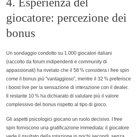
4. Esperienza del
giocatore: percezione dei
bonus
Un sondaggio condotto su 1.000 giocatori italiani
(raccolto da forum indipendenti e community di
appassionati) ha rivelato che il 58 % considera i free spin
come il bonus più “vantaggioso”, mentre il 32 % preferisce
i boost live per la sensazione di interazione con il dealer.
Il restante 10 % ha dichiarato di valutare più il valore
complessivo del bonus rispetto al tipo di gioco.
Gli aspetti psicologici giocano un ruolo decisivo. I free
spin forniscono una gratificazione immediata: il giocatore
vede il risultato della rotazione in pochi secondi, senza