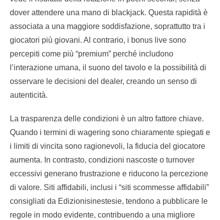
dover attendere una mano di blackjack. Questa rapidità è
associata a una maggiore soddisfazione, soprattutto tra i
giocatori più giovani. Al contrario, i bonus live sono
percepiti come più “premium” perché includono
l’interazione umana, il suono del tavolo e la possibilità di
osservare le decisioni del dealer, creando un senso di
autenticità.
La trasparenza delle condizioni è un altro fattore chiave.
Quando i termini di wagering sono chiaramente spiegati e
i limiti di vincita sono ragionevoli, la fiducia del giocatore
aumenta. In contrasto, condizioni nascoste o turnover
eccessivi generano frustrazione e riducono la percezione
di valore. Siti affidabili, inclusi i “siti scommesse affidabili”
consigliati da Edizionisinestesie, tendono a pubblicare le
regole in modo evidente, contribuendo a una migliore