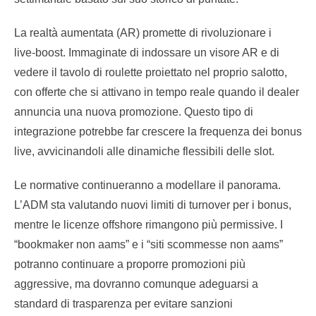
La realtà aumentata (AR) promette di rivoluzionare i
live‑boost. Immaginate di indossare un visore AR e di
vedere il tavolo di roulette proiettato nel proprio salotto,
con offerte che si attivano in tempo reale quando il dealer
annuncia una nuova promozione. Questo tipo di
integrazione potrebbe far crescere la frequenza dei bonus
live, avvicinandoli alle dinamiche flessibili delle slot.
Le normative continueranno a modellare il panorama.
L’ADM sta valutando nuovi limiti di turnover per i bonus,
mentre le licenze offshore rimangono più permissive. I
“bookmaker non aams” e i “siti scommesse non aams”
potranno continuare a proporre promozioni più
aggressive, ma dovranno comunque adeguarsi a
standard di trasparenza per evitare sanzioni