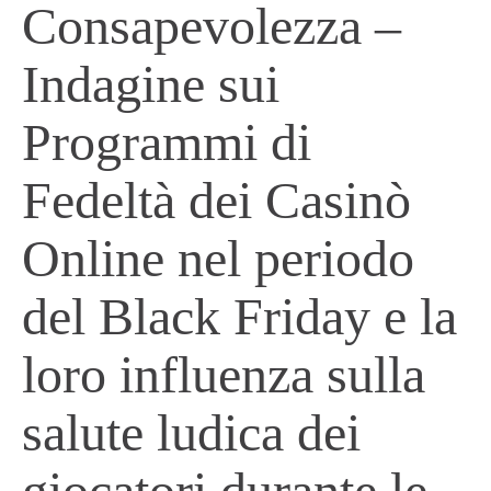
Consapevolezza –
Indagine sui
Programmi di
Fedeltà dei Casinò
Online nel periodo
del Black Friday e la
loro influenza sulla
salute ludica dei
giocatori durante le