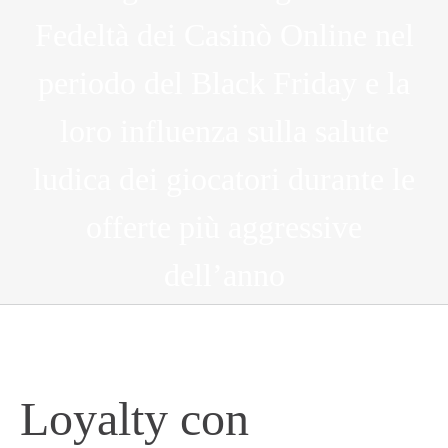
Fedeltà dei Casinò Online nel
periodo del Black Friday e la
loro influenza sulla salute
ludica dei giocatori durante le
offerte più aggressive
dell’anno
Loyalty con