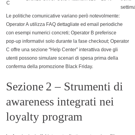
C
settim
Le politiche comunicative variano però notevolmente:
Operator A utilizza FAQ dettagliate ed email periodiche
con esempi numerici concreti; Operator B preferisce
pop‑up informativi solo durante la fase checkout; Operator
C offre una sezione “Help Center” interattiva dove gli
utenti possono simulare scenari di spesa prima della
conferma della promozione Black Friday.
Sezione 2 – Strumenti di
awareness integrati nei
loyalty program