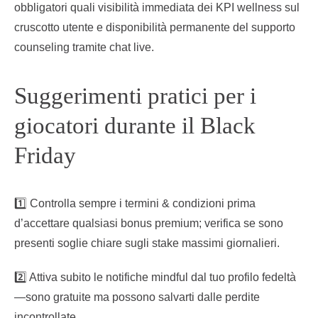
obbligatori quali visibilità immediata dei KPI wellness sul
cruscotto utente e disponibilità permanente del supporto
counseling tramite chat live.
Suggerimenti pratici per i
giocatori durante il Black
Friday
1️⃣ Controlla sempre i termini & condizioni prima
d’accettare qualsiasi bonus premium; verifica se sono
presenti soglie chiare sugli stake massimi giornalieri.
2️⃣ Attiva subito le notifiche mindful dal tuo profilo fedeltà
—sono gratuite ma possono salvarti dalle perdite
incontrollate.