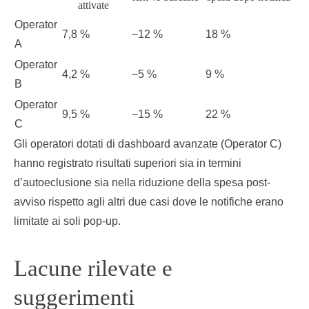
attivate
Operator
7,8 %
−12 %
18 %
A
Operator
4,2 %
−5 %
9 %
B
Operator
9,5 %
−15 %
22 %
C
Gli operatori dotati di dashboard avanzate (Operator C)
hanno registrato risultati superiori sia in termini
d’autoeclusione sia nella riduzione della spesa post‐
avviso rispetto agli altri due casi dove le notifiche erano
limitate ai soli pop‑up.
Lacune rilevate e
suggerimenti