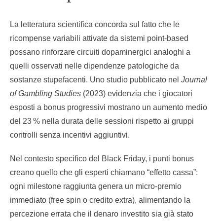
La letteratura scientifica concorda sul fatto che le
ricompense variabili attivate da sistemi point‑based
possano rinforzare circuiti dopaminergici analoghi a
quelli osservati nelle dipendenze patologiche da
sostanze stupefacenti. Uno studio pubblicato nel
Journal
of Gambling Studies
(2023) evidenzia che i giocatori
esposti a bonus progressivi mostrano un aumento medio
del 23 % nella durata delle sessioni rispetto ai gruppi
controlli senza incentivi aggiuntivi.
Nel contesto specifico del Black Friday, i punti bonus
creano quello che gli esperti chiamano “effetto cassa”:
ogni milestone raggiunta genera un micro‑premio
immediato (free spin o credito extra), alimentando la
percezione errata che il denaro investito sia già stato