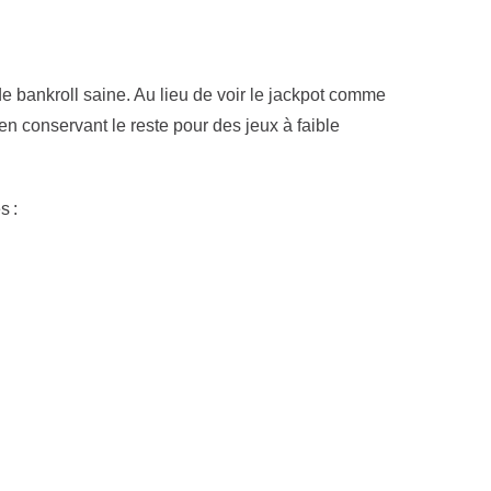
de bankroll saine. Au lieu de voir le jackpot comme
 en conservant le reste pour des jeux à faible
s :