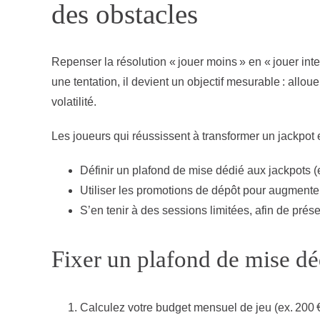
des obstacles
Repenser la résolution « jouer moins » en « jouer int
une tentation, il devient un objectif mesurable : allou
volatilité.
Les joueurs qui réussissent à transformer un jackpot 
Définir un plafond de mise dédié aux jackpots 
Utiliser les promotions de dépôt pour augmenter
S’en tenir à des sessions limitées, afin de préser
Fixer un plafond de mise dé
Calculez votre budget mensuel de jeu (ex. 200 €