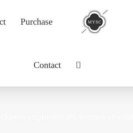
ct
Purchase
Contact
ckpots explosent les bonnes résolu