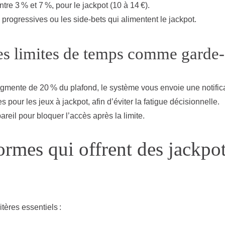
re 3 % et 7 %, pour le jackpot (10 à 14 €).
rogressives ou les side‑bets qui alimentent le jackpot.
t les limites de temps comme garde
augmente de 20 % du plafond, le système vous envoie une notifica
our les jeux à jackpot, afin d’éviter la fatigue décisionnelle.
areil pour bloquer l’accès après la limite.
formes qui offrent des jackpo
tères essentiels :