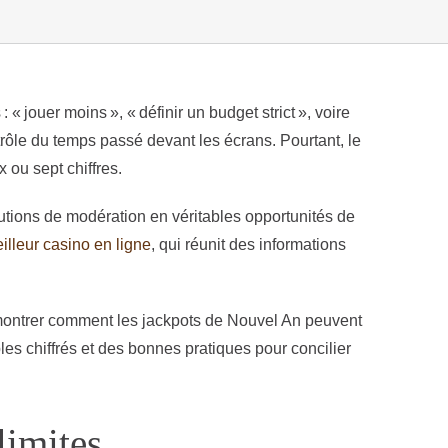
« jouer moins », « définir un budget strict », voire
trôle du temps passé devant les écrans. Pourtant, le
ou sept chiffres.
lutions de modération en véritables opportunités de
illeur casino en ligne
, qui réunit des informations
is montrer comment les jackpots de Nouvel An peuvent
es chiffrés et des bonnes pratiques pour concilier
limites