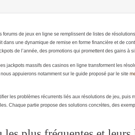
orums de jeux en ligne se remplissent de listes de résolutions : 
scrit dans une dynamique de remise en forme financière et de con
ots de l’année, des promotions qui promettent des gains à six 
: les jackpots massifs des casinos en ligne transforment les réso
 nous appuierons notamment sur le guide proposé par le site
me
tifier les problèmes récurrents liés aux résolutions de jeu, pu
cles. Chaque partie propose des solutions concrètes, des exempl
 les plus fréquentes et leurs 