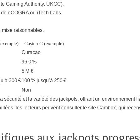
lte Gaming Authority, UKGC).
ts de eCOGRA ou iTech Labs.
e mise raisonnables.
(exemple)
Casino C (exemple)
Curacao
96,0 %
5 M €
u’à 300 €
100 % jusqu’à 250 €
Non
a sécurité et la variété des jackpots, offrant un environnement fi
aillées, les lecteurs peuvent consulter le site Cambox, qui recen
cifiques aux jackpots progres