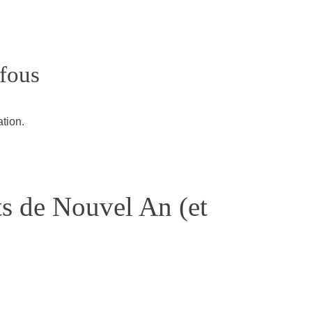
‑fous
tion.
ts de Nouvel An (et