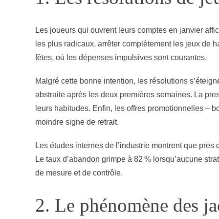
Les joueurs qui ouvrent leurs comptes en janvier affic
les plus radicaux, arrêter complètement les jeux de 
fêtes, où les dépenses impulsives sont courantes.
Malgré cette bonne intention, les résolutions s’éteig
abstraite après les deux premières semaines. La pres
leurs habitudes. Enfin, les offres promotionnelles – 
moindre signe de retrait.
Les études internes de l’industrie montrent que près 
Le taux d’abandon grimpe à 82 % lorsqu’aucune stratégi
de mesure et de contrôle.
2. Le phénomène des jac