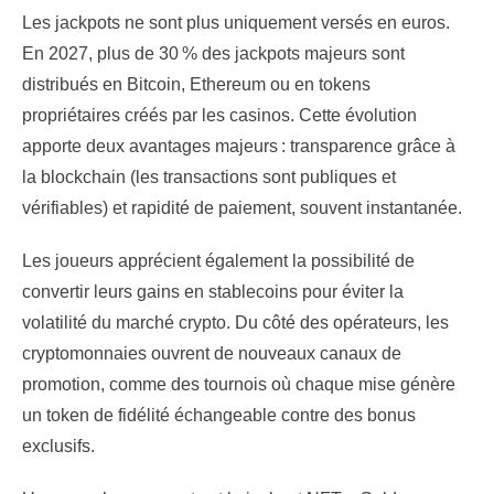
Les jackpots ne sont plus uniquement versés en euros.
En 2027, plus de 30 % des jackpots majeurs sont
distribués en Bitcoin, Ethereum ou en tokens
propriétaires créés par les casinos. Cette évolution
apporte deux avantages majeurs : transparence grâce à
la blockchain (les transactions sont publiques et
vérifiables) et rapidité de paiement, souvent instantanée.
Les joueurs apprécient également la possibilité de
convertir leurs gains en stablecoins pour éviter la
volatilité du marché crypto. Du côté des opérateurs, les
cryptomonnaies ouvrent de nouveaux canaux de
promotion, comme des tournois où chaque mise génère
un token de fidélité échangeable contre des bonus
exclusifs.