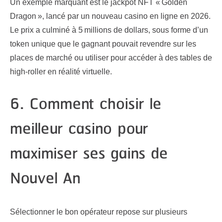
Un exemple marquant est le jackpot NFT « Golden
Dragon », lancé par un nouveau casino en ligne en 2026.
Le prix a culminé à 5 millions de dollars, sous forme d’un
token unique que le gagnant pouvait revendre sur les
places de marché ou utiliser pour accéder à des tables de
high‑roller en réalité virtuelle.
6. Comment choisir le
meilleur casino pour
maximiser ses gains de
Nouvel An
Sélectionner le bon opérateur repose sur plusieurs