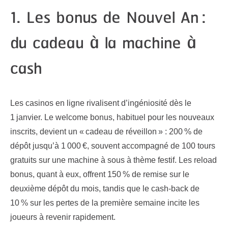
1. Les bonus de Nouvel An :
du cadeau à la machine à
cash
Les casinos en ligne rivalisent d’ingéniosité dès le
1 janvier. Le welcome bonus, habituel pour les nouveaux
inscrits, devient un « cadeau de réveillon » : 200 % de
dépôt jusqu’à 1 000 €, souvent accompagné de 100 tours
gratuits sur une machine à sous à thème festif. Les reload
bonus, quant à eux, offrent 150 % de remise sur le
deuxième dépôt du mois, tandis que le cash‑back de
10 % sur les pertes de la première semaine incite les
joueurs à revenir rapidement.