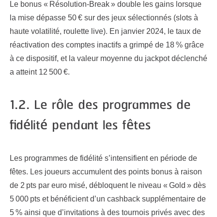
Le bonus « Résolution‑Break » double les gains lorsque
la mise dépasse 50 € sur des jeux sélectionnés (slots à
haute volatilité, roulette live). En janvier 2024, le taux de
réactivation des comptes inactifs a grimpé de 18 % grâce
à ce dispositif, et la valeur moyenne du jackpot déclenché
a atteint 12 500 €.
1.2. Le rôle des programmes de
fidélité pendant les fêtes
Les programmes de fidélité s’intensifient en période de
fêtes. Les joueurs accumulent des points bonus à raison
de 2 pts par euro misé, débloquent le niveau « Gold » dès
5 000 pts et bénéficient d’un cashback supplémentaire de
5 % ainsi que d’invitations à des tournois privés avec des