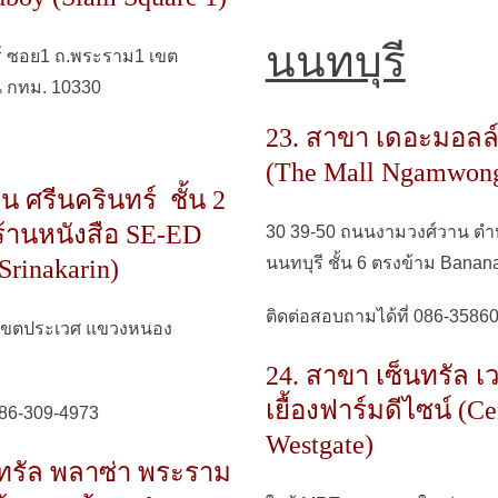
นนทบุรี
์ ซอย1 ถ.พระราม1 เขต
น กทม. 10330
23. สาขา เดอะมอลล
(The Mall Ngamwon
น ศรีนครินทร์ ชั้น 2
าร้านหนังสือ SE-ED
30 39-50 ถนนงามวงศ์วาน ต
นนทบุรี ชั้น 6 ตรงข้าม Banan
Srinakarin)
ติดต่อสอบถามได้ที่ 086-3586
 เขตประเวศ แขวงหนอง
24. สาขา เซ็นทรัล เว
เยื้องฟาร์มดีไซน์ (Ce
086-309-4973
Westgate)
นทรัล พลาซ่า พระราม