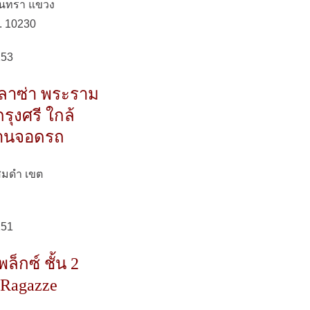
อินทรา แขวง
. 10230
253
พลาซ่า พระราม
รุงศรี ใกล้
ลานจอดรถ
สมดำ เขต
251
็กซ์ ชั้น 2
 Ragazze