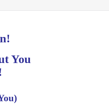
n!
out You
!
 You)