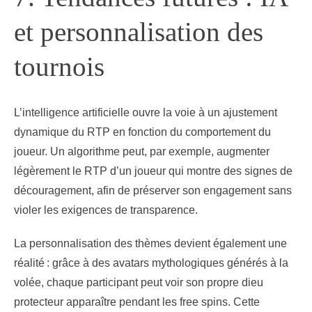
et personnalisation des
tournois
L’intelligence artificielle ouvre la voie à un ajustement
dynamique du RTP en fonction du comportement du
joueur. Un algorithme peut, par exemple, augmenter
légèrement le RTP d’un joueur qui montre des signes de
découragement, afin de préserver son engagement sans
violer les exigences de transparence.
La personnalisation des thèmes devient également une
réalité : grâce à des avatars mythologiques générés à la
volée, chaque participant peut voir son propre dieu
protecteur apparaître pendant les free spins. Cette