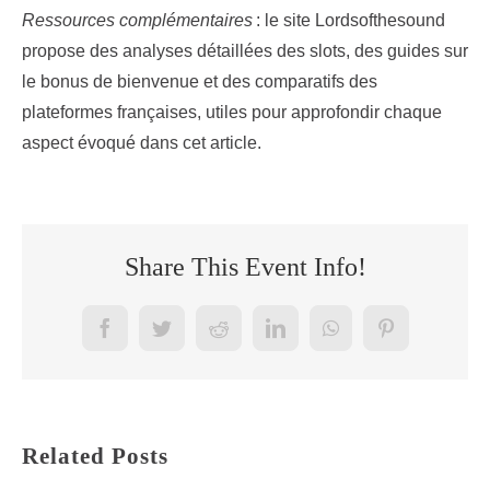
Ressources complémentaires
: le site Lordsofthesound
propose des analyses détaillées des slots, des guides sur
le bonus de bienvenue et des comparatifs des
plateformes françaises, utiles pour approfondir chaque
aspect évoqué dans cet article.
Share This Event Info!
Facebook
Twitter
Reddit
LinkedIn
WhatsApp
Pinterest
Related Posts