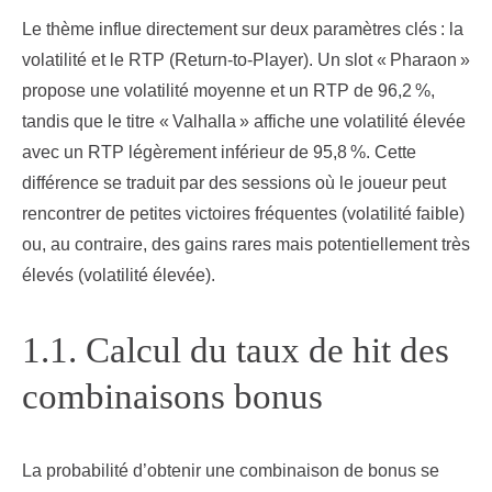
Le thème influe directement sur deux paramètres clés : la
volatilité et le RTP (Return‑to‑Player). Un slot « Pharaon »
propose une volatilité moyenne et un RTP de 96,2 %,
tandis que le titre « Valhalla » affiche une volatilité élevée
avec un RTP légèrement inférieur de 95,8 %. Cette
différence se traduit par des sessions où le joueur peut
rencontrer de petites victoires fréquentes (volatilité faible)
ou, au contraire, des gains rares mais potentiellement très
élevés (volatilité élevée).
1.1. Calcul du taux de hit des
combinaisons bonus
La probabilité d’obtenir une combinaison de bonus se