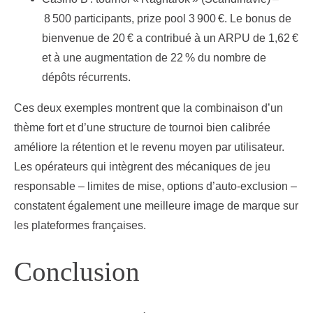
8 500 participants, prize pool 3 900 €. Le bonus de
bienvenue de 20 € a contribué à un ARPU de 1,62 €
et à une augmentation de 22 % du nombre de
dépôts récurrents.
Ces deux exemples montrent que la combinaison d’un
thème fort et d’une structure de tournoi bien calibrée
améliore la rétention et le revenu moyen par utilisateur.
Les opérateurs qui intègrent des mécaniques de jeu
responsable – limites de mise, options d’auto‑exclusion –
constatent également une meilleure image de marque sur
les plateformes françaises.
Conclusion