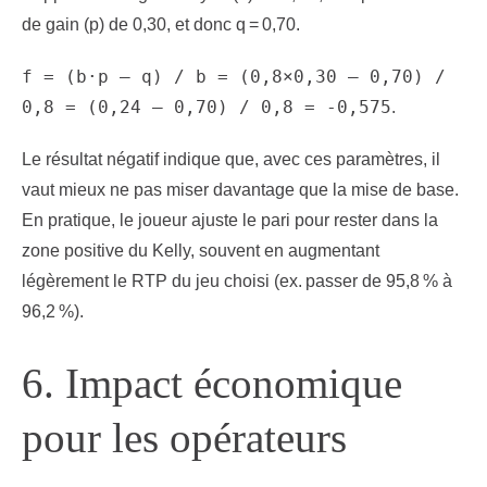
de gain (p) de 0,30, et donc q = 0,70.
f = (b·p – q) / b = (0,8×0,30 – 0,70) /
0,8 = (0,24 – 0,70) / 0,8 = -0,575
.
Le résultat négatif indique que, avec ces paramètres, il
vaut mieux ne pas miser davantage que la mise de base.
En pratique, le joueur ajuste le pari pour rester dans la
zone positive du Kelly, souvent en augmentant
légèrement le RTP du jeu choisi (ex. passer de 95,8 % à
96,2 %).
6. Impact économique
pour les opérateurs