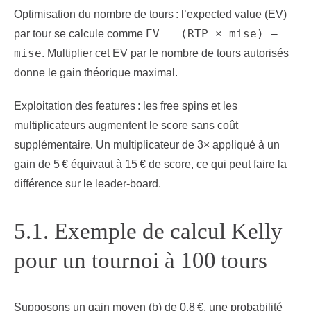
Optimisation du nombre de tours : l’expected value (EV)
EV = (RTP × mise) –
par tour se calcule comme
mise
. Multiplier cet EV par le nombre de tours autorisés
donne le gain théorique maximal.
Exploitation des features : les free spins et les
multiplicateurs augmentent le score sans coût
supplémentaire. Un multiplicateur de 3× appliqué à un
gain de 5 € équivaut à 15 € de score, ce qui peut faire la
différence sur le leader‑board.
5.1. Exemple de calcul Kelly
pour un tournoi à 100 tours
Supposons un gain moyen (b) de 0,8 €, une probabilité