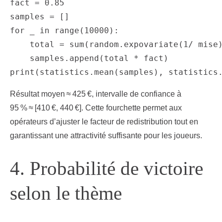
fact = 0.85

samples = []

for _ in range(10000):

    total = sum(random.expovariate(1/ mise)
    samples.append(total * fact)

Résultat moyen ≈ 425 €, intervalle de confiance à
95 % ≈ [410 €, 440 €]. Cette fourchette permet aux
opérateurs d’ajuster le facteur de redistribution tout en
garantissant une attractivité suffisante pour les joueurs.
4. Probabilité de victoire
selon le thème