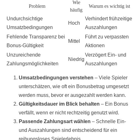
Wie
Problem
Warum es wichtig ist
häufig
Undurchsichtige
Verhindert frühzeitige
Hoch
Umsatzbedingungen
Auszahlungen
Fehlende Transparenz bei
Führt zu verpassten
Mittel
Bonus‑Gültigkeit
Aktionen
Unzureichende
Verzögert Ein‑ und
Niedrig
Zahlungsmöglichkeiten
Auszahlungen
Umsatzbedingungen verstehen
– Viele Spieler
unterschätzen, wie oft ein Bonusbetrag umgesetzt
werden muss, bevor er ausgezahlt werden kann.
Gültigkeitsdauer im Blick behalten
– Ein Bonus
verfällt, wenn er nicht rechtzeitig genutzt wird.
Passende Zahlungsart wählen
– Schnelle Ein‑
und Auszahlungen sind entscheidend für ein
reibungsloses Spielerlebnis.