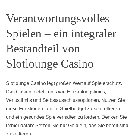
Verantwortungsvolles
Spielen – ein integraler
Bestandteil von
Slotlounge Casino
Slotlounge Casino legt großen Wert auf Spielerschutz.
Das Casino bietet Tools wie Einzahlungslimits,
Verlustlimits und Selbstausschlussoptionen. Nutzen Sie
diese Funktionen, um Ihr Spielbudget zu kontrollieren
und ein gesundes Spielverhalten zu fördern. Denken Sie
immer daran: Setzen Sie nur Geld ein, das Sie bereit sind
zu verlieren.