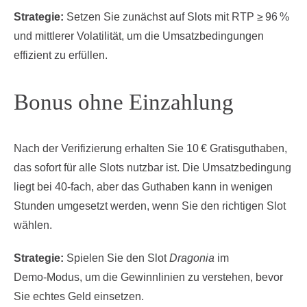
Strategie:
Setzen Sie zunächst auf Slots mit RTP ≥ 96 %
und mittlerer Volatilität, um die Umsatzbedingungen
effizient zu erfüllen.
Bonus ohne Einzahlung
Nach der Verifizierung erhalten Sie 10 € Gratisguthaben,
das sofort für alle Slots nutzbar ist. Die Umsatzbedingung
liegt bei 40‑fach, aber das Guthaben kann in wenigen
Stunden umgesetzt werden, wenn Sie den richtigen Slot
wählen.
Strategie:
Spielen Sie den Slot
Dragonia
im
Demo‑Modus, um die Gewinnlinien zu verstehen, bevor
Sie echtes Geld einsetzen.