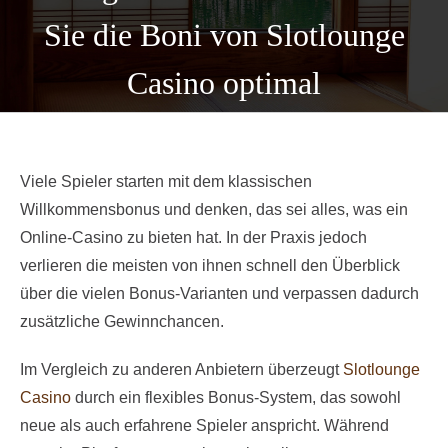
Sie die Boni von Slotlounge
Casino optimal
Viele Spieler starten mit dem klassischen
Willkommensbonus und denken, das sei alles, was ein
Online‑Casino zu bieten hat. In der Praxis jedoch
verlieren die meisten von ihnen schnell den Überblick
über die vielen Bonus‑Varianten und verpassen dadurch
zusätzliche Gewinnchancen.
Im Vergleich zu anderen Anbietern überzeugt
Slotlounge
Casino
durch ein flexibles Bonus‑System, das sowohl
neue als auch erfahrene Spieler anspricht. Während