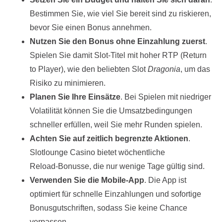
Bestimmen Sie, wie viel Sie bereit sind zu riskieren,
bevor Sie einen Bonus annehmen.
Nutzen Sie den Bonus ohne Einzahlung zuerst
.
Spielen Sie damit Slot‑Titel mit hoher RTP (Return
to Player), wie den beliebten Slot
Dragonia
, um das
Risiko zu minimieren.
Planen Sie Ihre Einsätze
. Bei Spielen mit niedriger
Volatilität können Sie die Umsatzbedingungen
schneller erfüllen, weil Sie mehr Runden spielen.
Achten Sie auf zeitlich begrenzte Aktionen
.
Slotlounge Casino bietet wöchentliche
Reload‑Bonusse, die nur wenige Tage gültig sind.
Verwenden Sie die Mobile‑App
. Die App ist
optimiert für schnelle Einzahlungen und sofortige
Bonusgutschriften, sodass Sie keine Chance
verpassen.