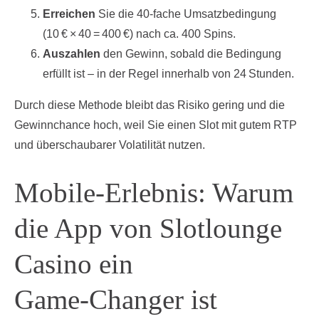
Erreichen
Sie die 40‑fache Umsatzbedingung
(10 € × 40 = 400 €) nach ca. 400 Spins.
Auszahlen
den Gewinn, sobald die Bedingung
erfüllt ist – in der Regel innerhalb von 24 Stunden.
Durch diese Methode bleibt das Risiko gering und die
Gewinnchance hoch, weil Sie einen Slot mit gutem RTP
und überschaubarer Volatilität nutzen.
Mobile‑Erlebnis: Warum
die App von Slotlounge
Casino ein
Game‑Changer ist