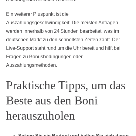
Ein weiterer Pluspunkt ist die
Auszahlungsgeschwindigkeit: Die meisten Anfragen
werden innerhalb von 24 Stunden bearbeitet, was im
deutschen Markt zu den schnellsten Zeiten zählt. Der
Live‑Support steht rund um die Uhr bereit und hilft bei
Fragen zu Bonusbedingungen oder
Auszahlungsmethoden.
Praktische Tipps, um das
Beste aus den Boni
herauszuholen
Setzen Sie ein Budget und halten Sie sich daran
.