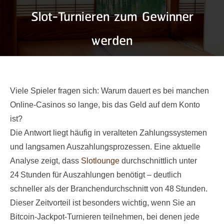
Slot‑Turnieren zum Gewinner
werden
Viele Spieler fragen sich: Warum dauert es bei manchen
Online‑Casinos so lange, bis das Geld auf dem Konto
ist?
Die Antwort liegt häufig in veralteten Zahlungssystemen
und langsamen Auszahlungsprozessen. Eine aktuelle
Analyse zeigt, dass
Slotlounge
durchschnittlich unter
24 Stunden für Auszahlungen benötigt – deutlich
schneller als der Branchendurchschnitt von 48 Stunden.
Dieser Zeitvorteil ist besonders wichtig, wenn Sie an
Bitcoin‑Jackpot‑Turnieren teilnehmen, bei denen jede