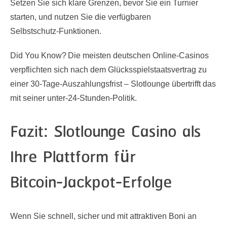
Setzen Sie sich klare Grenzen, bevor Sie ein Turnier
starten, und nutzen Sie die verfügbaren
Selbstschutz‑Funktionen.
Did You Know? Die meisten deutschen Online‑Casinos
verpflichten sich nach dem Glücksspielstaatsvertrag zu
einer 30‑Tage‑Auszahlungsfrist – Slotlounge übertrifft das
mit seiner unter‑24‑Stunden‑Politik.
Fazit: Slotlounge Casino als
Ihre Plattform für
Bitcoin‑Jackpot‑Erfolge
Wenn Sie schnell, sicher und mit attraktiven Boni an