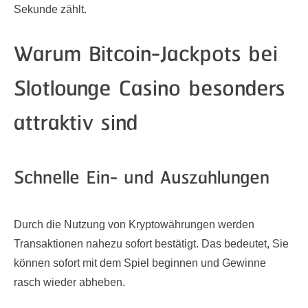
Sekunde zählt.
Warum Bitcoin‑Jackpots bei
Slotlounge Casino besonders
attraktiv sind
Schnelle Ein‑ und Auszahlungen
Durch die Nutzung von Kryptowährungen werden
Transaktionen nahezu sofort bestätigt. Das bedeutet, Sie
können sofort mit dem Spiel beginnen und Gewinne
rasch wieder abheben.