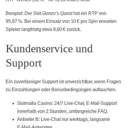
Beispiel: Der Slot
Gonzo’s Quest
hat ein RTP von
95,97 %. Bei einem Einsatz von 10 € pro Spin erwarten
Spieler langfristig etwa 9,60 € zurück.
Kundenservice und
Support
Ein zuverlässiger Support ist unverzichtbar, wenn Fragen
zu Einzahlungen oder Bonusbedingungen auftauchen.
Slotmafia Casino: 24/7 Live‑Chat, E‑Mail‑Support
innerhalb von 2 Stunden, umfangreiche FAQ.
Anbieter B: Live‑Chat nur werktags, langsame
E‑Mail‑Antworten.