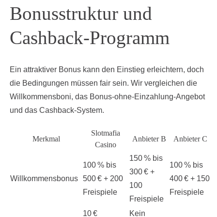
Bonusstruktur und
Cashback‑Programm
Ein attraktiver Bonus kann den Einstieg erleichtern, doch
die Bedingungen müssen fair sein. Wir vergleichen die
Willkommensboni, das Bonus‑ohne‑Einzahlung-Angebot
und das Cashback‑System.
Slotmafia
Merkmal
Anbieter B
Anbieter C
Casino
150 % bis
100 % bis
100 % bis
300 € +
Willkommensbonus
500 € + 200
400 € + 150
100
Freispiele
Freispiele
Freispiele
10 €
Kein