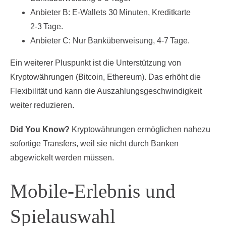
Anbieter B: E‑Wallets 30 Minuten, Kreditkarte
2‑3 Tage.
Anbieter C: Nur Banküberweisung, 4‑7 Tage.
Ein weiterer Pluspunkt ist die Unterstützung von
Kryptowährungen (Bitcoin, Ethereum). Das erhöht die
Flexibilität und kann die Auszahlungsgeschwindigkeit
weiter reduzieren.
Did You Know?
Kryptowährungen ermöglichen nahezu
sofortige Transfers, weil sie nicht durch Banken
abgewickelt werden müssen.
Mobile‑Erlebnis und
Spielauswahl