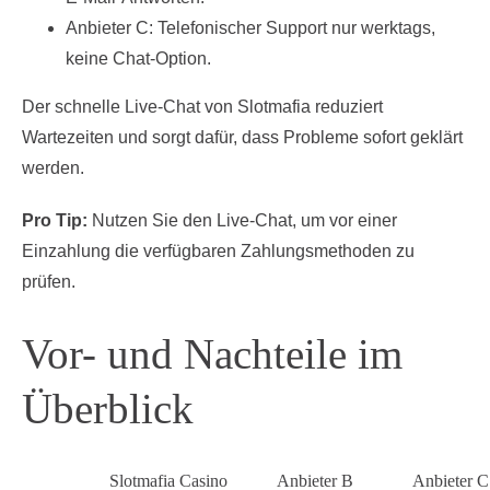
Anbieter C: Telefonischer Support nur werktags,
keine Chat‑Option.
Der schnelle Live‑Chat von Slotmafia reduziert
Wartezeiten und sorgt dafür, dass Probleme sofort geklärt
werden.
Pro Tip:
Nutzen Sie den Live‑Chat, um vor einer
Einzahlung die verfügbaren Zahlungsmethoden zu
prüfen.
Vor- und Nachteile im
Überblick
Slotmafia Casino
Anbieter B
Anbieter C