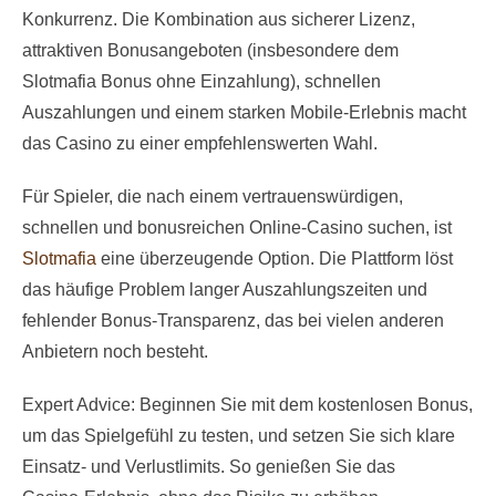
Konkurrenz. Die Kombination aus sicherer Lizenz,
attraktiven Bonusangeboten (insbesondere dem
Slotmafia Bonus ohne Einzahlung), schnellen
Auszahlungen und einem starken Mobile‑Erlebnis macht
das Casino zu einer empfehlenswerten Wahl.
Für Spieler, die nach einem vertrauenswürdigen,
schnellen und bonusreichen Online‑Casino suchen, ist
Slotmafia
eine überzeugende Option. Die Plattform löst
das häufige Problem langer Auszahlungszeiten und
fehlender Bonus‑Transparenz, das bei vielen anderen
Anbietern noch besteht.
Expert Advice: Beginnen Sie mit dem kostenlosen Bonus,
um das Spielgefühl zu testen, und setzen Sie sich klare
Einsatz‑ und Verlustlimits. So genießen Sie das