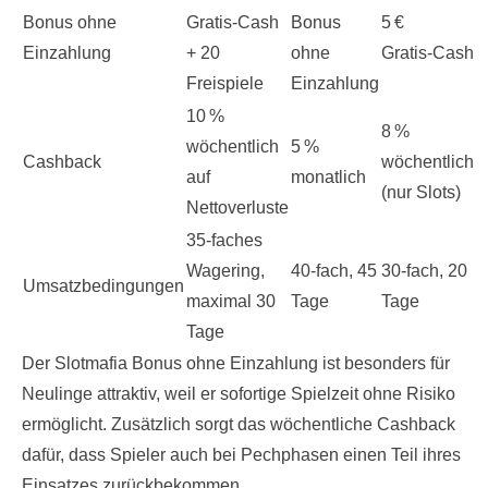
Bonus ohne
Gratis‑Cash
Bonus
5 €
Einzahlung
+ 20
ohne
Gratis‑Cash
Freispiele
Einzahlung
10 %
8 %
wöchentlich
5 %
Cashback
wöchentlich
auf
monatlich
(nur Slots)
Nettoverluste
35‑faches
Wagering,
40‑fach, 45
30‑fach, 20
Umsatzbedingungen
maximal 30
Tage
Tage
Tage
Der Slotmafia Bonus ohne Einzahlung ist besonders für
Neulinge attraktiv, weil er sofortige Spielzeit ohne Risiko
ermöglicht. Zusätzlich sorgt das wöchentliche Cashback
dafür, dass Spieler auch bei Pechphasen einen Teil ihres
Einsatzes zurückbekommen.