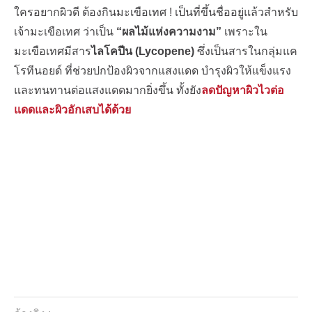
ใครอยากผิวดี ต้องกินมะเขือเทศ ! เป็นที่ขึ้นชื่ออยู่แล้วสำหรับ
เจ้ามะเขือเทศ ว่าเป็น
“ผลไม้แห่งความงาม”
เพราะใน
มะเขือเทศมีสาร
ไลโคปีน (Lycopene)
ซึ่งเป็นสารในกลุ่มแค
โรทีนอยด์ ที่ช่วยปกป้องผิวจากแสงแดด บำรุงผิวให้แข็งแรง
และทนทานต่อแสงแดดมากยิ่งขึ้น ทั้งยัง
ลดปัญหาผิวไวต่อ
แดดและผิวอักเสบได้ด้วย