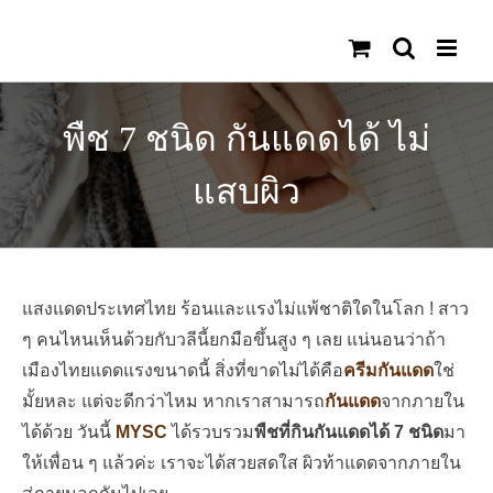
Skip
to
content
พืช 7 ชนิด กันแดดได้ ไม่
แสบผิว
แสงแดดประเทศไทย ร้อนและแรงไม่แพ้ชาติใดในโลก !
สาว
ๆ คนไหนเห็นด้วยกับวลีนี้ยกมือขึ้นสูง ๆ เลย แน่นอนว่าถ้า
เมืองไทยแดดแรงขนาดนี้ สิ่งที่ขาดไม่ได้คือ
ครีมกันแดด
ใช่
มั้ยหละ แต่จะดีกว่าไหม หากเราสามารถ
กันแดด
จากภายใน
ได้ด้วย วันนี้
MYSC
ได้รวบรวม
พืชที่กินกันแดดได้ 7 ชนิด
มา
ให้เพื่อน ๆ แล้วค่ะ เราจะได้สวยสดใส ผิวท้าแดดจากภายใน