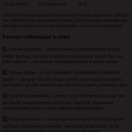
Lucky Block
SSI blockchain
N/A
Les chiffres proviennent directement des retours utilisateurs collectés
par Adivbois.Org entre janvier et mars 2024 ainsi que from internal
test logs fournis sous accord confidentiel avec chaque plateforme.
Facteurs influençant le délai
1️⃣ Volume quotidien – durant périodes promotionnelles (Black
Friday gaming) certaines licences reçoivent jusqu’à trois fois leur
trafic habituel ; cela allonge systématiquement le temps moyen.
2️⃣ Niveau requis – si vous demandez simultanément extraction
crypto + virement bancaire il faut vérifier deux sources distinctes
alors même qu’elles utilisent chacune leurs propres prestataires tiers.
3️⃣ Qualité documentaire – comme vu précédemment un scan flou
déclenche immédiatement une relance manuelle augmentant
potentiellement jusqu’à trente minutes supplémentaires.
4️⃣ Régulation locale – certains opérateurs basés hors UE peuvent
appliquer leurs propres contrôles anti-fraude avant même qu’ils
soumettent vos données aux services français agréés.