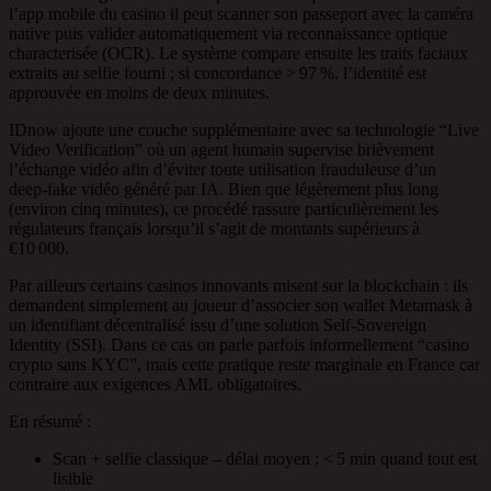
l’app mobile du casino il peut scanner son passeport avec la caméra
native puis valider automatiquement via reconnaissance optique
characterisée (OCR). Le système compare ensuite les traits faciaux
extraits au selfie fourni ; si concordance > 97 %, l’identité est
approuvée en moins de deux minutes.
IDnow ajoute une couche supplémentaire avec sa technologie “Live
Video Verification” où un agent humain supervise brièvement
l’échange vidéo afin d’éviter toute utilisation frauduleuse d’un
deep‑fake vidéo généré par IA. Bien que légèrement plus long
(environ cinq minutes), ce procédé rassure particulièrement les
régulateurs français lorsqu’il s’agit de montants supérieurs à
€10 000.
Par ailleurs certains casinos innovants misent sur la blockchain : ils
demandent simplement au joueur d’associer son wallet Metamask à
un identifiant décentralisé issu d’une solution Self‑Sovereign
Identity (SSI). Dans ce cas on parle parfois informellement “casino
crypto sans KYC”, mais cette pratique reste marginale en France car
contraire aux exigences AML obligatoires.
En résumé :
Scan + selfie classique – délai moyen : < 5 min quand tout est
lisible