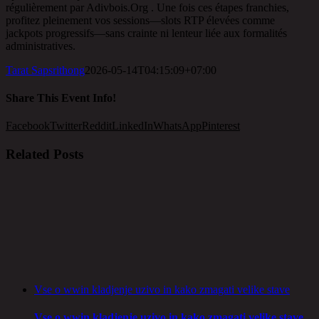
régulièrement par Adivbois.Org . Une fois ces étapes franchies,
profitez pleinement vos sessions—slots RTP élevées comme
jackpots progressifs—sans crainte ni lenteur liée aux formalités
administratives.
Tarat Sapsrithong
2026-05-14T04:15:09+07:00
Share This Event Info!
Facebook
Twitter
Reddit
LinkedIn
WhatsApp
Pinterest
Related Posts
Vse o wwin kladjenje uzivo in kako zmagati velike stave
Vse o wwin kladjenje uzivo in kako zmagati velike stave