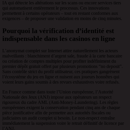
IA qui détecte les altérations sur les scans ou encore services tiers
qui automatisent entièrement le processus. Ces innovations
permettent à certains opérateurs – tout en restant conformes aux
exigences – de proposer une validation en moins de cinq minutes.
Pourquoi la vérification d’identité est
indispensable dans les casinos en ligne
L’anonymat complet sur Internet attire naturellement les acteurs
malveillants : blanchiment d’argent sale, fraude à la carte bancaire
ou création de comptes multiples pour profiter indéfiniment du
premier dépôt gratuit offert par plusieurs promotions “no deposit”.
Sans contrôle strict du profil utilisateur, ces pratiques gangrènent
l’écosystème du jeu en ligne et nuisent aux joueurs honnêtes qui
voient leurs gains soumis à des revues exhaustives voire refusés.
En France comme dans toute l’Union européenne, l’Autorité
Nationale des Jeux (ANJ) impose aux opérateurs un respect
rigoureux du cadre AML (Anti‑Money‑Laundering). Les règles
européennes exigent la conservation pendant cinq ans de chaque
pièce justificative afin de permettre aux autorités fiscales ou
judiciaires un audit complet si besoin. Le non‑respect entraîne
immédiatement la suspension voire le retrait définitif de licence par
l’ANJ.