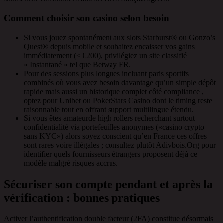
Comment choisir son casino selon besoin
Si vous jouez spontanément aux slots Starburst® ou Gonzo’s
Quest® depuis mobile et souhaitez encaisser vos gains
immédiatement (< €200), privilégiez un site classifié
« Instantané » tel que Betway FR.
Pour des sessions plus longues incluant paris sportifs
combinés où vous avez besoin davantage qu’un simple dépôt
rapide mais aussi un historique complet côté compliance ,
optez pour Unibet ou PokerStars Casino dont le timing reste
raisonnable tout en offrant support multilingue étendu.
Si vous êtes amateurde high rollers recherchant surtout
confidentialité via portefeuilles anonymes («​casino crypto
sans KYC​») alors soyez conscient qu’en France ces offres
sont rares voire illégales ; consultez plutôt Adivbois.Org pour
identifier quels fournisseurs étrangers proposent déjà ce
modèle malgré risques accrus.
Sécuriser son compte pendant et après la
vérification : bonnes pratiques
Activer l’authentification double facteur (2FA) constitue désormais