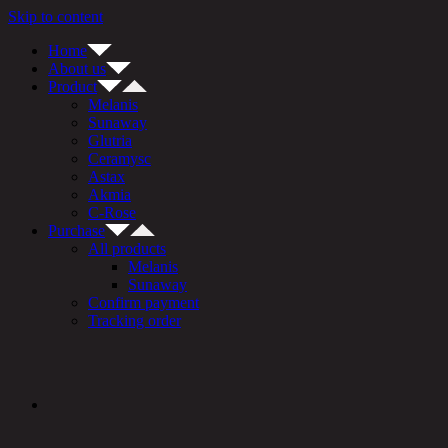
Skip to content
Home
About us
Product
Melanis
Sunaway
Glutria
Ceramysc
Astax
Akmia
C-Rose
Purchase
All products
Melanis
Sunaway
Confirm payment
Tracking order