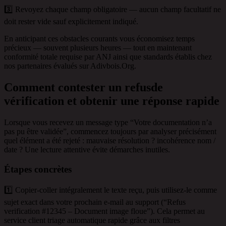
3️⃣ Revoyez chaque champ obligatoire — aucun champ facultatif ne
doit rester vide sauf explicitement indiqué.
En anticipant ces obstacles courants vous économisez temps
précieux — souvent plusieurs heures — tout en maintenant
conformité totale requise par ANJ ainsi que standards établis chez
nos partenaires évalués sur Adivbois.Org.
Comment contester un refusde
vérification et obtenir une réponse rapide
Lorsque vous recevez un message type “Votre documentation n’a
pas pu être validée”, commencez toujours par analyser précisément
quel élément a été rejeté : mauvaise résolution ? incohérence nom /
date ? Une lecture attentive évite démarches inutiles.
Étapes concrètes
1️⃣ Copier-coller intégralement le texte reçu, puis utilisez-le comme
sujet exact dans votre prochain e‑mail au support (“Refus
verification #12345 – Document image floue”). Cela permet au
service client triage automatique rapide grâce aux filtres