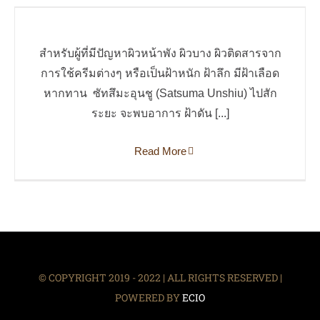
สัญญาณดีจากการทาน “ซัทสึมะ
อุนชู”
สำหรับผู้ที่มีปัญหาผิวหน้าพัง ผิวบาง ผิวติดสารจาก
ไม่มีหมวดหมู่
การใช้ครีมต่างๆ หรือเป็นฝ้าหนัก ฝ้าลึก มีฝ้าเลือด
หากทาน ซัทสึมะอุนชู (Satsuma Unshiu) ไปสัก
ระยะ จะพบอาการ ฝ้าดัน [...]
Read More
© COPYRIGHT 2019 - 2022 | ALL RIGHTS RESERVED |
POWERED BY
ECIO